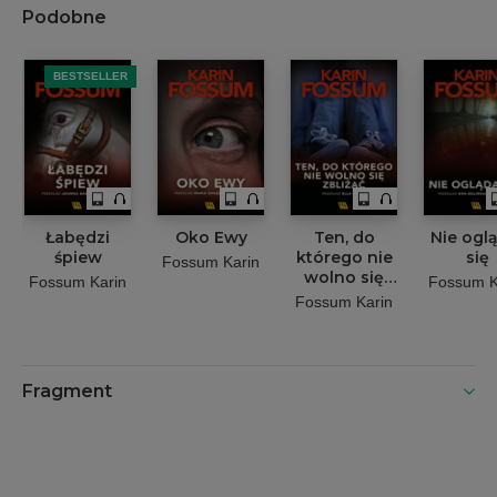
Podobne
BESTSELLER
Łabędzi
Oko Ewy
Ten, do
Nie ogl
śpiew
którego nie
się
Fossum Karin
wolno się
Fossum Karin
Fossum K
zbliżać
Fossum Karin
Fragment