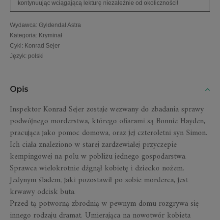
kontynuując wciągającą lekturę niezależnie od okoliczności!
Wydawca
:
Gyldendal Astra
Kategoria
:
Kryminał
Cykl
:
Konrad Sejer
Język
:
polski
Opis
Inspektor Konrad Sejer zostaje wezwany do zbadania sprawy
podwójnego morderstwa, którego ofiarami są Bonnie Hayden,
pracująca jako pomoc domowa, oraz jej czteroletni syn Simon.
Ich ciała znaleziono w starej zardzewiałej przyczepie
kempingowej na polu w pobliżu jednego gospodarstwa.
Sprawca wielokrotnie dźgnął kobietę i dziecko nożem.
Jedynym śladem, jaki pozostawił po sobie morderca, jest
krwawy odcisk buta.
Przed tą potworną zbrodnią w pewnym domu rozgrywa się
innego rodzaju dramat. Umierająca na nowotwór kobieta