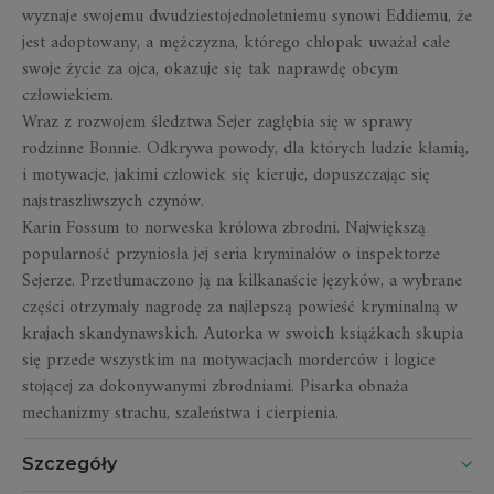
wyznaje swojemu dwudziestojednoletniemu synowi Eddiemu, że
jest adoptowany, a mężczyzna, którego chłopak uważał całe
swoje życie za ojca, okazuje się tak naprawdę obcym
człowiekiem.
Wraz z rozwojem śledztwa Sejer zagłębia się w sprawy
rodzinne Bonnie. Odkrywa powody, dla których ludzie kłamią,
i motywacje, jakimi człowiek się kieruje, dopuszczając się
najstraszliwszych czynów.
Karin Fossum to norweska królowa zbrodni. Największą
popularność przyniosła jej seria kryminałów o inspektorze
Sejerze. Przetłumaczono ją na kilkanaście języków, a wybrane
części otrzymały nagrodę za najlepszą powieść kryminalną w
krajach skandynawskich. Autorka w swoich książkach skupia
się przede wszystkim na motywacjach morderców i logice
stojącej za dokonywanymi zbrodniami. Pisarka obnaża
mechanizmy strachu, szaleństwa i cierpienia.
Szczegóły