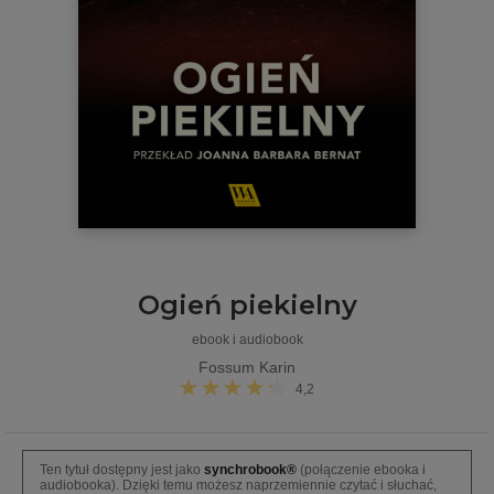
Ogień piekielny
ebook i audiobook
Fossum Karin
4,2
Ten tytuł dostępny jest jako
synchrobook®
(połączenie ebooka i
audiobooka). Dzięki temu możesz naprzemiennie czytać i słuchać,