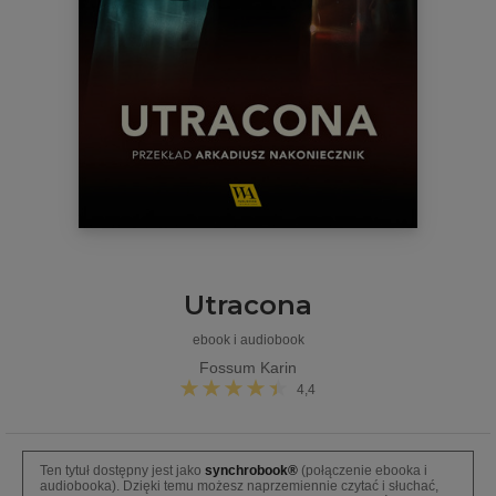
Utracona
ebook i audiobook
Fossum Karin
4,4
Ten tytuł dostępny jest jako
synchrobook®
(połączenie ebooka i
audiobooka). Dzięki temu możesz naprzemiennie czytać i słuchać,