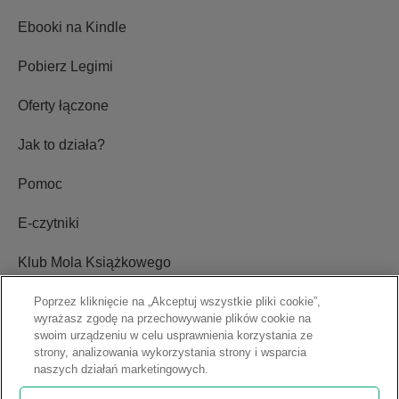
Ebooki na Kindle
Pobierz Legimi
Oferty łączone
Jak to działa?
Pomoc
E-czytniki
Klub Mola Książkowego
Ustawienia plików cookie
Poprzez kliknięcie na „Akceptuj wszystkie pliki cookie”,
wyrażasz zgodę na przechowywanie plików cookie na
swoim urządzeniu w celu usprawnienia korzystania ze
Blog
strony, analizowania wykorzystania strony i wsparcia
naszych działań marketingowych.
Relacje inwestorskie