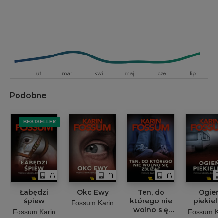
Podobne
BESTSELLER
Łabędzi
Oko Ewy
Ten, do
Ogie
śpiew
którego nie
piekie
Fossum Karin
wolno się
Fossum Karin
Fossum K