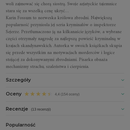
woli zajmować się chorą siostrą. Swoje azjatyckie tajemnice
stara się za wszelką cenę ukryć…
Karin Fossum to norweska królowa zbrodni. Największą
popularność przyniosła jej seria kryminałów o inspektorze
Sejerze. Przetłumaczono ją na kilkanaście języków, a wybrane
części otrzymały nagrodę za najlepszą powieść kryminalną w
krajach skandynawskich. Autorka w swoich książkach skupia
się przede wszystkim na motywacjach morderców i logice
stojącej za dokonywanymi zbrodniami. Pisarka obnaża
mechanizmy strachu, szaleństwa i cierpienia.
Szczegóły
Oceny
4,4 (154 oceny)
Recenzje
(
13 recenzji
)
Popularność