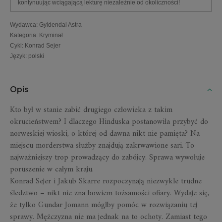
kontynuując wciągającą lekturę niezależnie od okoliczności!
Wydawca
:
Gyldendal Astra
Kategoria
:
Kryminał
Cykl
:
Konrad Sejer
Język
:
polski
Opis
Kto był w stanie zabić drugiego człowieka z takim
okrucieństwem? I dlaczego Hinduska postanowiła przybyć do
norweskiej wioski, o której od dawna nikt nie pamięta? Na
miejscu morderstwa służby znajdują zakrwawione sari. To
najważniejszy trop prowadzący do zabójcy. Sprawa wywołuje
poruszenie w całym kraju.
Konrad Sejer i Jakub Skarre rozpoczynają niezwykle trudne
śledztwo – nikt nie zna bowiem tożsamości ofiary. Wydaje się,
że tylko Gundar Jomann mógłby pomóc w rozwiązaniu tej
sprawy. Mężczyzna nie ma jednak na to ochoty. Zamiast tego