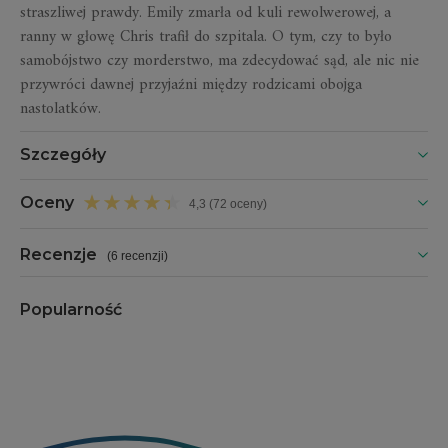
straszliwej prawdy. Emily zmarła od kuli rewolwerowej, a
ranny w głowę Chris trafił do szpitala. O tym, czy to było
samobójstwo czy morderstwo, ma zdecydować sąd, ale nic nie
przywróci dawnej przyjaźni między rodzicami obojga
nastolatków.
Szczegóły
Oceny
4,3 (72 oceny)
Recenzje
(
6 recenzji
)
Popularność