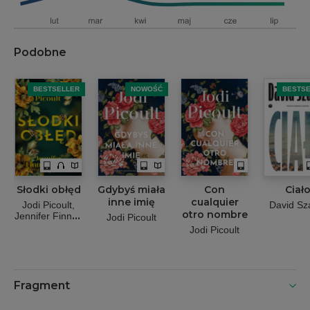
Podobne
BESTSELLER
NOWOŚĆ
BESTS
Słodki obłęd
Gdybyś miała
Con
Ciał
inne imię
cualquier
Jodi Picoult
David Sz
otro nombre
Jennifer Finney
Jodi Picoult
Boylan
Jodi Picoult
Fragment