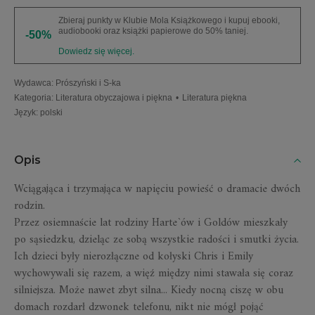
Zbieraj punkty w Klubie Mola Książkowego i kupuj ebooki,
audiobooki oraz książki papierowe do 50% taniej.
-50%
Dowiedz się więcej.
Wydawca
:
Prószyński i S-ka
Kategoria
:
Literatura obyczajowa i piękna
•
Literatura piękna
Język
:
polski
Opis
Wciągająca i trzymająca w napięciu powieść o dramacie dwóch
rodzin.
Przez osiemnaście lat rodziny Harte`ów i Goldów mieszkały
po sąsiedzku, dzieląc ze sobą wszystkie radości i smutki życia.
Ich dzieci były nierozłączne od kołyski Chris i Emily
wychowywali się razem, a więź między nimi stawała się coraz
silniejsza. Może nawet zbyt silna... Kiedy nocną ciszę w obu
domach rozdarł dzwonek telefonu, nikt nie mógł pojąć