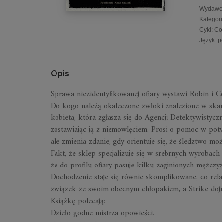
Wydawc
Kategor
Cykl
:
Co
Język
:
p
Opis
Sprawa niezidentyfikowanej ofiary wystawi Robin i 
Do kogo należą okaleczone zwłoki znalezione w skarb
kobieta, która zgłasza się do Agencji Detektywistycznej
zostawiając ją z niemowlęciem. Prosi o pomoc w pot
ale zmienia zdanie, gdy orientuje się, że śledztwo m
Fakt, że sklep specjalizuje się w srebrnych wyrobac
że do profilu ofiary pasuje kilku zaginionych mężczyz
Dochodzenie staje się równie skomplikowane, co rel
związek ze swoim obecnym chłopakiem, a Strike dojr
Książkę polecają:
Dzieło godne mistrza opowieści.