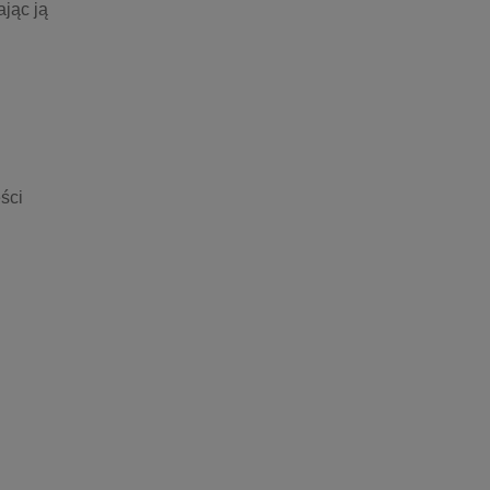
jąc ją 
ci 