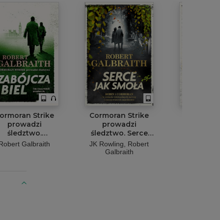
ormoran Strike
Cormoran Strike
Żniwa 
prowadzi
prowadzi
Robert Ga
śledztwo.
śledztwo. Serce
Zabójcza biel
jak smoła
Robert Galbraith
JK Rowling
Robert
Galbraith