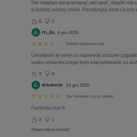
Nie mogłam ani pracować, ani spać, dopóki nie u
w każdej wolnej chwili. Pochłonęła mnie na trzy 
5
1
m_lis
4 gru 2025
Dobrze spędzony czas
Uwielbiam tę serię za naprawdę złożone zagadki, 
watku romantycznego było zdecydowanie za dużo
3
0
ewawor
14 gru 2025
Nie oderwiesz się od lektury
Fantastyczna !!!
3
1
Zobacz więcej recenzji