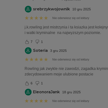
srebrzykwojownik
10 gru 2025
Nie oderwiesz się od lektury
j.k.rowling jest mistrzynia i ta ksiazka jest kol
i watki kryminalne  na najwyzszym poziomie.
7
1
Soteria
3 gru 2025
Nie oderwiesz się od lektury
Rowling jak zwykle nie zawodzi, zagadka krymina
zdecydowaniem moje ulubione postacie
6
1
EleonoraJank
18 gru 2025
Nie oderwiesz się od lektury