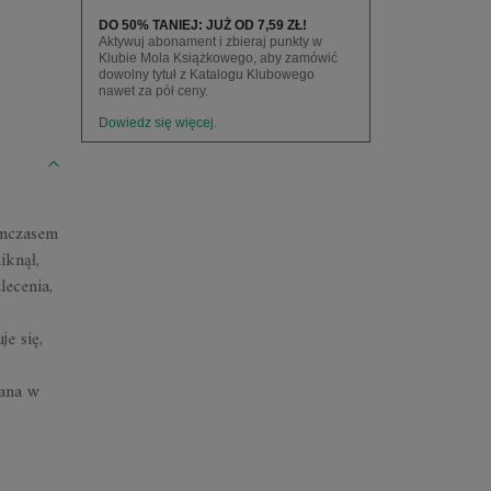
DO 50% TANIEJ: JUŻ OD 7,59 ZŁ!
Aktywuj abonament i zbieraj punkty w
Klubie Mola Książkowego, aby zamówić
dowolny tytuł z Katalogu Klubowego
nawet za pół ceny.
Dowiedz się więcej.
ymczasem
iknął,
lecenia,
e się,
wana w