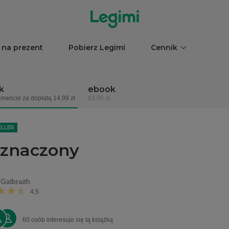
 na prezent
Pobierz Legimi
Cennik
k
ebook
mencie za dopłatą 14,99 zł
63,90 zł
ELLER
znaczony
Galbraith
4,5
60 osób interesuje się tą książką