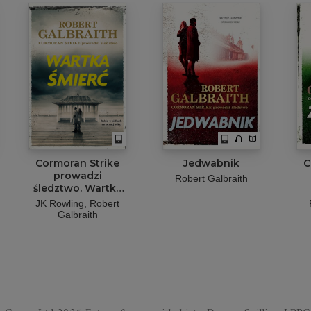
Cormoran Strike
Jedwabnik
C
prowadzi
Robert Galbraith
śledztwo. Wartka
śmierć
JK Rowling
Robert
Galbraith