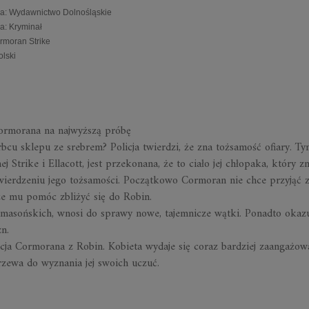
a
:
Wydawnictwo Dolnośląskie
ia
:
Kryminał
rmoran Strike
olski
Cormorana na najwyższą próbę
cu sklepu ze srebrem? Policja twierdzi, że zna tożsamość ofiary. T
 Strike i Ellacott, jest przekonana, że to ciało jej chłopaka, który zn
wierdzeniu jego tożsamości. Początkowo Cormoran nie chce przyjąć z
oże mu pomóc zbliżyć się do Robin.
h masońskich, wnosi do sprawy nowe, tajemnicze wątki. Ponadto okazuj
n.
acja Cormorana z Robin. Kobieta wydaje się coraz bardziej zaangażo
zewa do wyznania jej swoich uczuć.