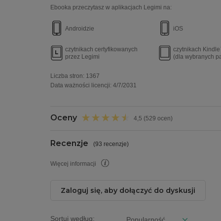
Ebooka przeczytasz w aplikacjach Legimi na:
Androidzie
iOS
czytnikach certyfikowanych
czytnikach Kindl
przez Legimi
(dla wybranych p
Liczba stron:
1367
Data ważności licencji
:
4/7/2031
Oceny
4,5 (529 ocen)
Recenzje
(
93 recenzje
)
Więcej informacji
Zaloguj się, aby dołączyć do dyskusji
Sortuj według: