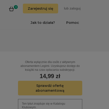
0
Zarejestruj się
lub
zaloguj
Jak to działa?
Pomoc
Oferta wyłącznie dla osób z aktywnym
abonamentem Legimi. Uzyskujesz dostęp do
książki na czas opłacania subskrypcji.
14,99 zł
Sprawdź ofertę
abonamentową
Ten tytuł znajduje się w Katalogu
Klubowym.