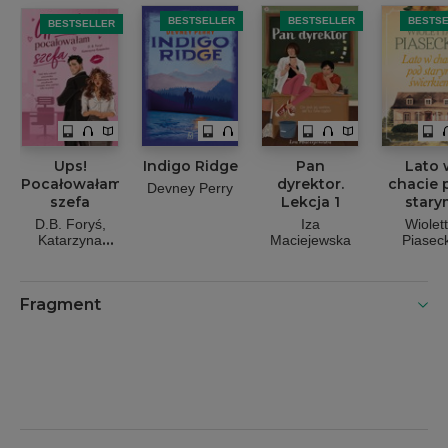
BESTSELLER
BESTSELLER
BESTS
BESTSELLER
Ups!
Indigo Ridge
Pan
Lato 
Pocałowałam
dyrektor.
chacie 
Devney Perry
szefa
Lekcja 1
stary
świerk
D.B. Foryś
Iza
Wiolet
Katarzyna
Maciejewska
Piasec
Rzepecka
Fragment