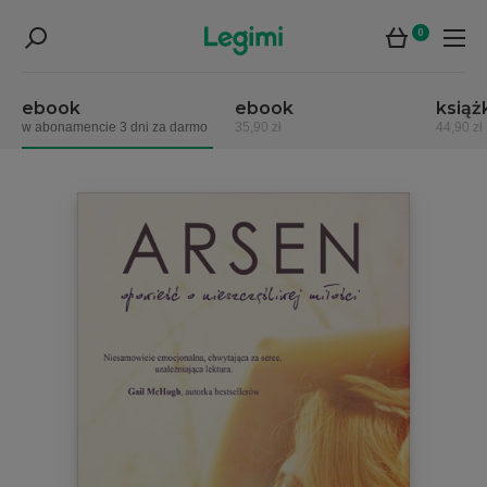
0
ebook
ebook
książ
w abonamencie 3 dni za darmo
35,90 zł
44,90 zł