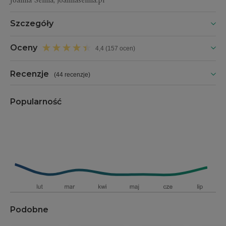
Joanna Semla, joannasemla.pl
Szczegóły
Oceny
4,4 (157 ocen)
Recenzje
(
44 recenzje
)
Popularność
Podobne