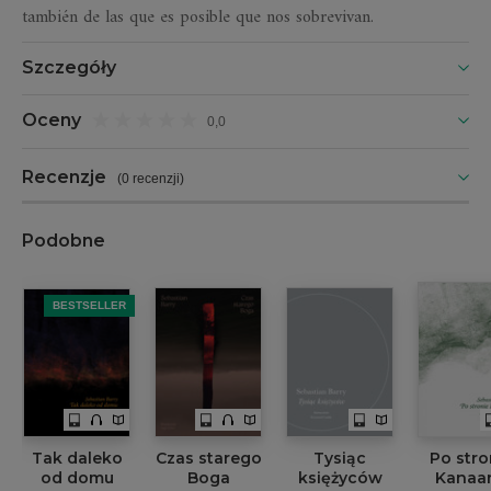
también de las que es posible que nos sobrevivan.
Szczegóły
Oceny
0,0
Recenzje
(
0 recenzji
)
Podobne
BESTSELLER
Tak daleko
Czas starego
Tysiąc
Po stro
od domu
Boga
księżyców
Kanaa