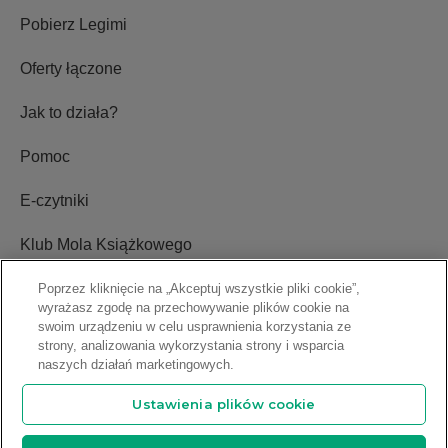
Pobierz Legimi
Oferty łączone
Jak to działa?
Pomoc
E-czytniki
Klub Mola Książkowego
Ustawienia plików cookie
Poprzez kliknięcie na „Akceptuj wszystkie pliki cookie”,
wyrażasz zgodę na przechowywanie plików cookie na
swoim urządzeniu w celu usprawnienia korzystania ze
Blog
strony, analizowania wykorzystania strony i wsparcia
naszych działań marketingowych.
Relacje inwestorskie
Ustawienia plików cookie