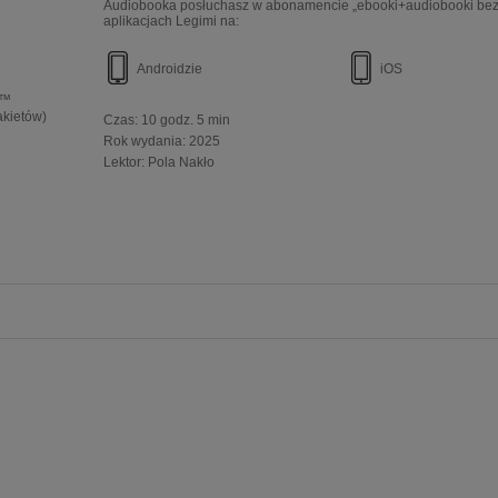
Audiobooka posłuchasz w abonamencie „ebooki+audiobooki bez 
aplikacjach Legimi na:
Androidzie
iOS
e™
akietów)
Czas:
10 godz. 5 min
Rok wydania
:
2025
Lektor:
Pola Nakło