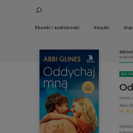
Ebooki i audiobooki
Książki
Kup
ebook
w abona
BESTS
Od
ebook i
Abbi Gl
Wydawc
Kategor