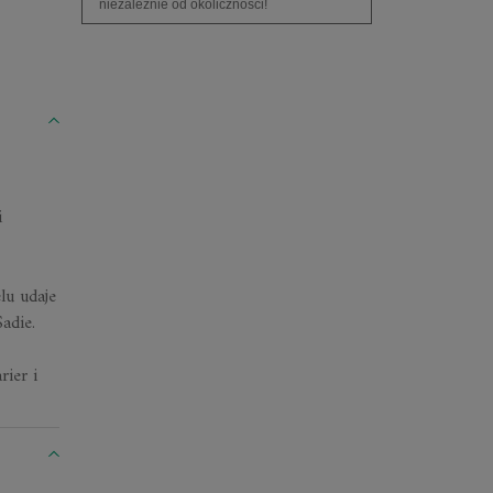
niezależnie od okoliczności!
i
lu udaje
adie.
ier i