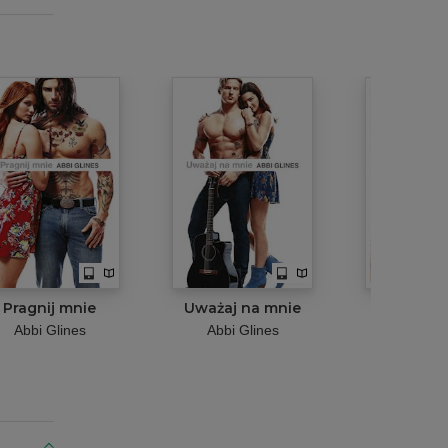
Pragnij mnie
Uważaj na mnie
Przypa
szczęś
Abbi Glines
Abbi Glines
Abbi Gl