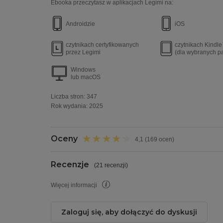
Ebooka przeczytasz w aplikacjach Legimi na:
Androidzie
iOS
czytnikach certyfikowanych
czytnikach Kindl
przez Legimi
(dla wybranych p
Windows
lub macOS
Liczba stron:
347
Rok wydania
:
2025
Oceny
4,1 (169 ocen)
Recenzje
(
21 recenzji
)
Więcej informacji
Zaloguj się, aby dołączyć do dyskusji