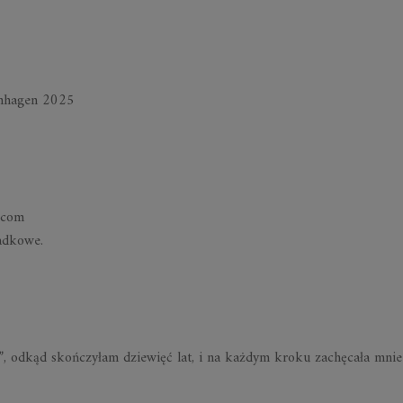
en­ha­gen 2025
n.com
ad­kowe.
, od­kąd skoń­czy­łam dzie­więć lat, i na każ­dym kroku za­chę­cała mni