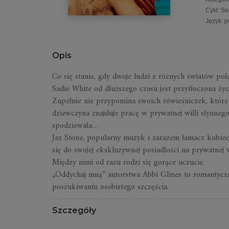
Cykl
:
Se
Język
:
p
Opis
Co się stanie, gdy dwoje ludzi z różnych światów po
Sadie White od dłuższego czasu jest przytłoczona ż
Zupełnie nie przypomina swoich rówieśniczek, które
dziewczyna znajduje pracę w prywatnej willi słynneg
spodziewała…
Jax Stone, popularny muzyk i zarazem łamacz kobiecy
się do swojej ekskluzywnej posiadłości na prywatnej
Między nimi od razu rodzi się gorące uczucie.
„Oddychaj mną” autorstwa Abbi Glines to romantyczn
poszukiwaniu osobistego szczęścia.
Szczegóły