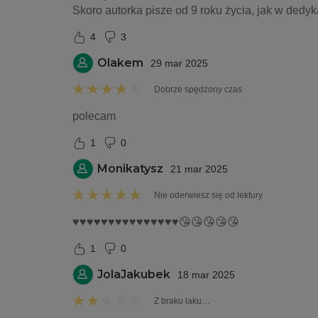
Skoro autorka pisze od 9 roku życia, jak w dedyka
4
3
Olakem
29 mar 2025
Dobrze spędzony czas
polecam 
1
0
Monikatysz
21 mar 2025
Nie oderwiesz się od lektury
♥️♥️♥️♥️♥️♥️♥️♥️♥️♥️♥️♥️♥️♥️♥️😘😘😘😘😘
1
0
JolaJakubek
18 mar 2025
Z braku laku…