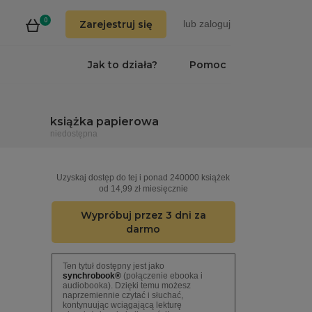
0
Zarejestruj się
lub
zaloguj
Jak to działa?
Pomoc
książka papierowa
niedostępna
Uzyskaj dostęp do tej i ponad 240000 książek
od 14,99 zł miesięcznie
Wypróbuj przez 3 dni za
darmo
Ten tytuł dostępny jest jako
synchrobook®
(połączenie ebooka i
audiobooka). Dzięki temu możesz
naprzemiennie czytać i słuchać,
kontynuując wciągającą lekturę