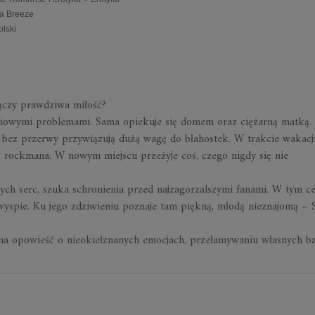
a Breeze
olski
łączy prawdziwa miłość?
yciowymi problemami. Sama opiekuje się domem oraz ciężarną matką.
 bez przerwy przywiązują dużą wagę do błahostek. W trakcie wakacj
o rockmana. W nowym miejscu przeżyje coś, czego nigdy się nie
ch serc, szuka schronienia przed najzagorzalszymi fanami. W tym ce
 wyspie. Ku jego zdziwieniu poznaje tam piękną, młodą nieznajomą – S
a opowieść o nieokiełznanych emocjach, przełamywaniu własnych bar