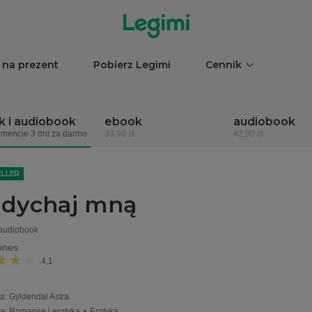
 na prezent
Pobierz Legimi
Cennik
 i audiobook
ebook
audiobook
mencie 3 dni za darmo
39,90 zł
42,90 zł
ELLER
dychaj mną
 audiobook
ines
4,1
a
:
Gyldendal Astra
ia
:
Romanse i erotyka
•
Erotyka