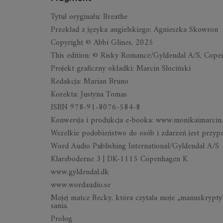
Ty­tuł ory­gi­nału: Bre­athe
Prze­kład z ję­zyka an­giel­skiego: Agnieszka Skow­ron
Co­py­ri­ght © Abbi Gli­nes, 2025
This edi­tion: © Ri­sky Ro­mance/Gyl­den­dal A/S, Co­p
Pro­jekt gra­ficzny okładki: Mar­cin Sło­ciń­ski
Re­dak­cja: Ma­rian Bruno
Ko­rekta: Ju­styna To­mas
ISBN 978-91-8076-584-8
Kon­wer­sja i pro­duk­cja e-bo­oka: www.mo­ni­ka­imar­ci
Wszel­kie po­do­bień­stwo do osób i zda­rzeń jest przy­p
Word Au­dio Pu­bli­shing In­ter­na­tio­nal/Gyl­den­dal A/S
Kla­re­bo­derne 3 | DK-1115 Co­pen­ha­gen K
www.gyl­den­dal.dk
www.wor­dau­dio.se
Mo­jej matce Becky, która czy­tała moje „ma­nu­skrypty”
sa­nia.
Pro­log