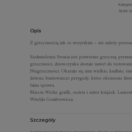
Kategor
Język
:
p
Opis
Z grzecznością jak ze wszystkim – nie należy przesa
Siedmioletnia Strusia jest potwornie grzeczną prymus
grzeczności, dziewczynka dostaje nawet do testowania 
Niegrzeczności. Okazuje się nim wielkie, kudłate, ś
dziwne, buntownicze przygody, które okraszone hist
fajna sprawa.
Marcin Wicha: grafik, eseista i autor książek. Laurea
Witolda Gombrowicza.
Szczegóły