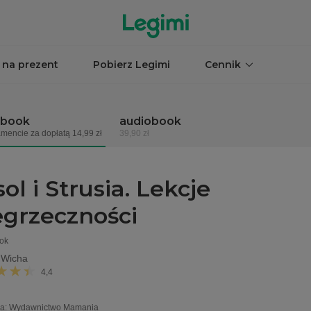
 na prezent
Pobierz Legimi
Cennik
obook
audiobook
mencie za dopłatą 14,99 zł
39,90 zł
ol i Strusia. Lekcje
egrzeczności
ok
 Wicha
4,4
a
:
Wydawnictwo Mamania