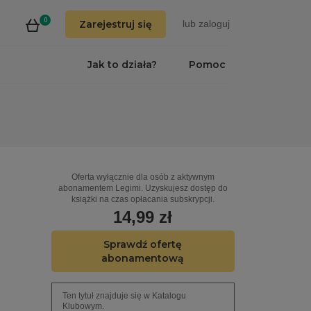
0
Zarejestruj się
lub
zaloguj
Jak to działa?
Pomoc
Oferta wyłącznie dla osób z aktywnym
abonamentem Legimi. Uzyskujesz dostęp do
książki na czas opłacania subskrypcji.
14,99 zł
Sprawdź ofertę
abonamentową
Ten tytuł znajduje się w Katalogu
Klubowym.