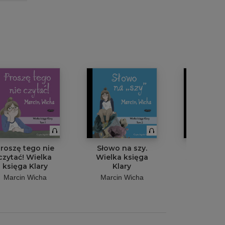
roszę tego nie
Słowo na szy.
I żarty
czytać! Wielka
Wielka księga
skończyły.
księga Klary
Klary
księga 
Marcin Wicha
Marcin Wicha
Marcin 