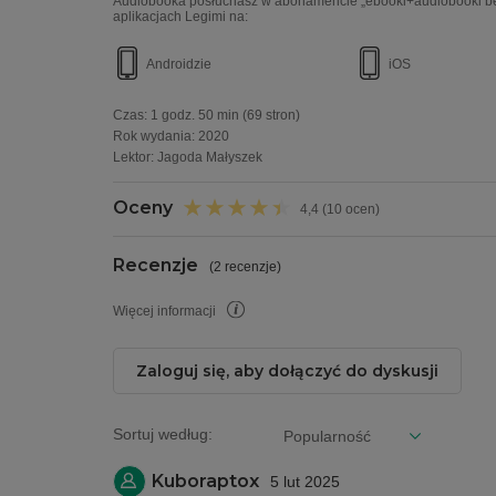
Audiobooka posłuchasz w abonamencie „ebooki+audiobooki bez
aplikacjach Legimi na:
Androidzie
iOS
Czas:
1 godz. 50 min
(69 stron)
Rok wydania
:
2020
Lektor:
Jagoda Małyszek
Oceny
4,4 (10 ocen)
Recenzje
(
2 recenzje
)
Więcej informacji
Zaloguj się, aby dołączyć do dyskusji
Sortuj według:
Kuboraptox
5 lut 2025