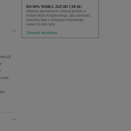
DO 50% TANIEJ: JUŻ OD 7,59 ZŁ!
Aktywuj abonament i zbieraj punkty w
Klubie Mola Książkowego, aby zamówić
dowolny tytuł z Katalogu Klubowego
nawet za pół ceny.
Dowiedz się więcej.
omocji
r
e
łkiem
im.