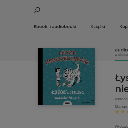
Ebooki i audiobooki
Książki
Kup
audi
w abona
Łys
ni
audiobo
Marcin
Wydawc