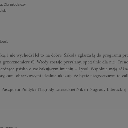
ia
:
Dla młodzieży
olski
dzać.
ką, i nie wychodzi jej to na dobre. Szkoła zgłasza ją do programu pr
grzecznomierz (!). Wtedy zostaje przysłany, specjalnie dla niej, Trene
mierdzące psisko o zaskakującym imieniu – Łysol. Wspólnie mają różn
oryjkami obrazkowymi idealnie ukazują, że bycie niegrzecznym to ca
t Paszportu Polityki, Nagrody Literackiej Nike i Nagrody Literackiej 