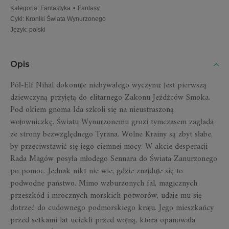
Kategoria
:
Fantastyka
•
Fantasy
Cykl
:
Kroniki Świata Wynurzonego
Język
:
polski
Opis
Pół-Elf Nihal dokonuje niebywałego wyczynu: jest pierwszą
dziewczyną przyjętą do elitarnego Zakonu Jeźdźców Smoka.
Pod okiem gnoma Ida szkoli się na nieustraszoną
wojowniczkę. Światu Wynurzonemu grozi tymczasem zagłada
ze strony bezwzględnego Tyrana. Wolne Krainy są zbyt słabe,
by przeciwstawić się jego ciemnej mocy. W akcie desperacji
Rada Magów posyła młodego Sennara do Świata Zanurzonego
po pomoc. Jednak nikt nie wie, gdzie znajduje się to
podwodne państwo. Mimo wzburzonych fal, magicznych
przeszkód i mrocznych morskich potworów, udaje mu się
dotrzeć do cudownego podmorskiego kraju. Jego mieszkańcy
przed setkami lat uciekli przed wojną, która opanowała