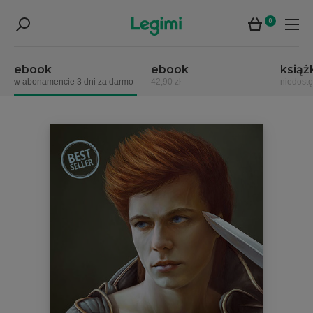
0
ebook
ebook
książ
w abonamencie 3 dni za darmo
42,90 zł
niedost