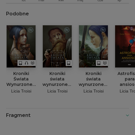
Podobne
Kroniki
Kroniki
Kroniki
Astrofí
Świata
świata
świata
para
Wynurzonego.
wynurzonego.
wynurzonego.
ansios
Tom 1: Nihal
Tom 3;
Tom 4:
Licia Troisi
Licia Troisi
Licia Troisi
Licia Tro
z Krainy
Talizman
Zaginione
Wiatru
mocy
historie
Fragment