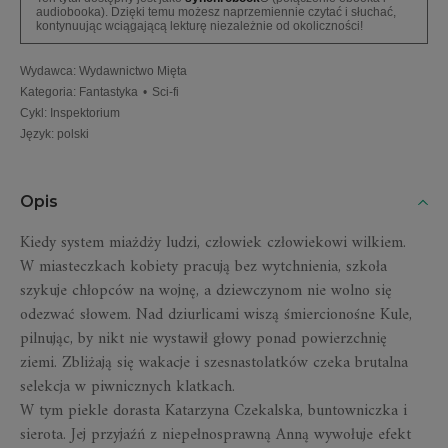
audiobooka). Dzięki temu możesz naprzemiennie czytać i słuchać,
kontynuując wciągającą lekturę niezależnie od okoliczności!
Wydawca
:
Wydawnictwo Mięta
Kategoria
:
Fantastyka
•
Sci-fi
Cykl
:
Inspektorium
Język
:
polski
Opis
Kiedy system miażdży ludzi, człowiek człowiekowi wilkiem.
W miasteczkach kobiety pracują bez wytchnienia, szkoła
szykuje chłopców na wojnę, a dziewczynom nie wolno się
odezwać słowem. Nad dziurlicami wiszą śmiercionośne Kule,
pilnując, by nikt nie wystawił głowy ponad powierzchnię
ziemi. Zbliżają się wakacje i szesnastolatków czeka brutalna
selekcja w piwnicznych klatkach.
W tym piekle dorasta Katarzyna Czekalska, buntowniczka i
sierota. Jej przyjaźń z niepełnosprawną Anną wywołuje efekt