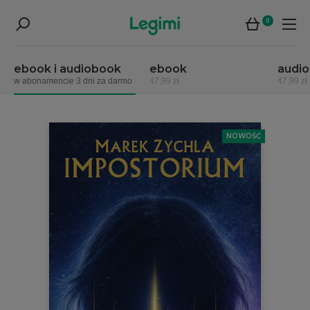
0
ebook i audiobook
ebook
audi
w abonamencie 3 dni za darmo
47,99 zł
47,99 zł
NOWOŚĆ