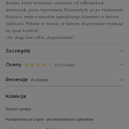
domina, który wstrząśnie systemem: od wilkołackich
miasteczek, przez supermiasta Nieumarłych, aż po fundamenty
Księżyca, miejsca narodzin największego kłamstwa w historii
ludzkości. Witamy w świecie, w którym eksperyment wymknął
się spod kontroli.
Oto drugi tom cyklu „Inspektorium”.
Szczegóły
Oceny
3,9 (15 ocen)
Recenzje
(
5 recenzji
)
Kolekcje
Duszno i gorąco
Przedpremiery w Legimi - dla niecierpliwych czytelników