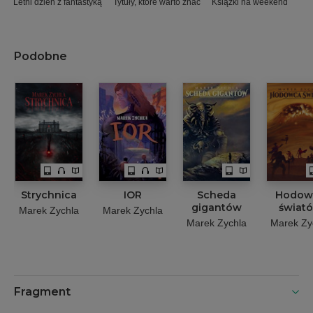
Letni dzień z fantastyką
Tytuły, które warto znać
Książki na weekend
Podobne
Strychnica
IOR
Scheda
Hodow
gigantów
świat
Marek Zychla
Marek Zychla
Marek Zychla
Marek Zy
Fragment