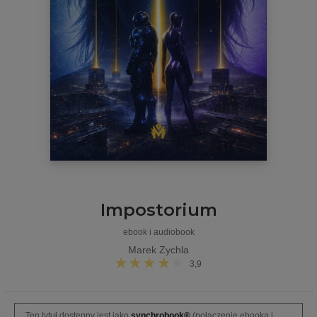
Impostorium
ebook i audiobook
Marek Zychla
3,9
Ten tytuł dostępny jest jako
synchrobook®
(połączenie ebooka i