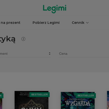
 na prezent
Pobierz Legimi
Cennik
tyką
BESTSELLER
BESTSELLER
R