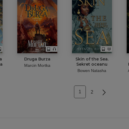
a
Druga Burza
Skin of the Sea.
za
Sekret oceanu
Marcin Mortka
Bowen Natasha
1
2
Next