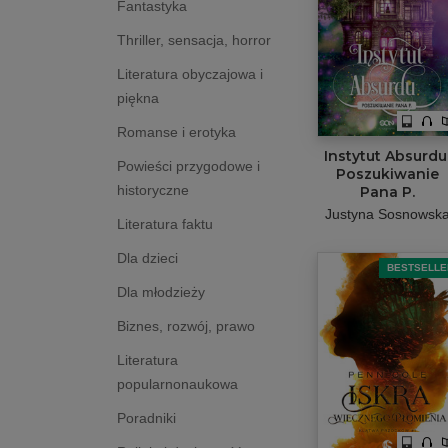
Fantastyka
Thriller, sensacja, horror
Literatura obyczajowa i
piękna
Romanse i erotyka
Instytut Absurdu
Powieści przygodowe i
Poszukiwanie
historyczne
Pana P.
Justyna Sosnowsk
Literatura faktu
Dla dzieci
BESTSELLE
Dla młodzieży
Biznes, rozwój, prawo
Literatura
popularnonaukowa
Poradniki