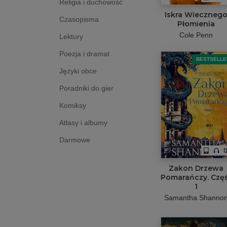
Religia i duchowość
Iskra Wieczneg
Czasopisma
Płomienia
Cole Penn
Lektury
Poezja i dramat
BESTSELLE
Języki obce
Poradniki do gier
Komiksy
Atlasy i albumy
Darmowe
Zakon Drzewa
Pomarańczy. Czę
1
Samantha Shanno