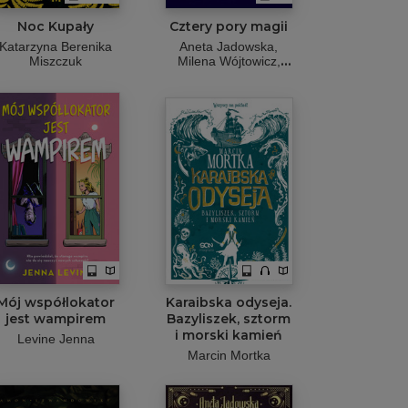
Noc Kupały
Cztery pory magii
Katarzyna Berenika
Aneta Jadowska,
Miszczuk
Milena Wójtowicz,
Marta Kisiel,
Magdalena
Kubasiewicz
Mój współlokator
Karaibska odyseja.
jest wampirem
Bazyliszek, sztorm
i morski kamień
Levine Jenna
Marcin Mortka