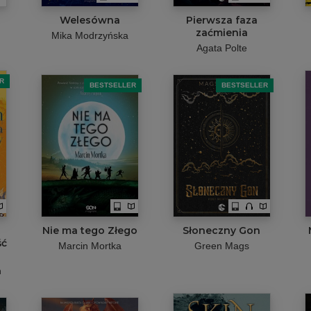
o
Welesówna
Pierwsza faza
zaćmienia
Mika Modrzyńska
Agata Polte
R
BESTSELLER
BESTSELLER
Nie ma tego Złego
Słoneczny Gon
ść
Marcin Mortka
Green Mags
n