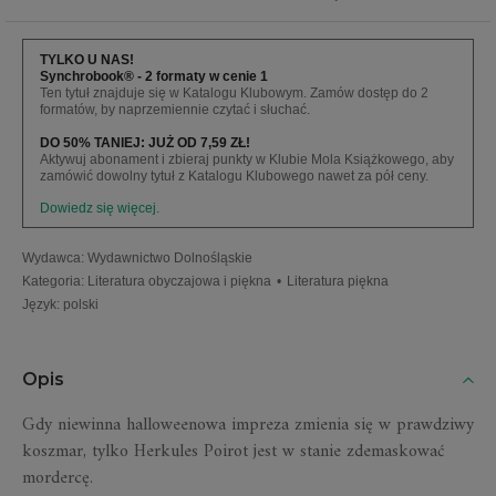
TYLKO U NAS!
Synchrobook® - 2 formaty w cenie 1
Ten tytuł znajduje się w Katalogu Klubowym. Zamów dostęp do 2
formatów, by naprzemiennie czytać i słuchać.
DO 50% TANIEJ: JUŻ OD 7,59 ZŁ!
Aktywuj abonament i zbieraj punkty w Klubie Mola Książkowego, aby
zamówić dowolny tytuł z Katalogu Klubowego nawet za pół ceny.
Dowiedz się więcej.
Wydawca
:
Wydawnictwo Dolnośląskie
Kategoria
:
Literatura obyczajowa i piękna
•
Literatura piękna
Język
:
polski
Opis
Gdy niewinna halloweenowa impreza zmienia się w prawdziwy
koszmar, tylko Herkules Poirot jest w stanie zdemaskować
mordercę.