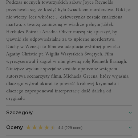
Podczas nocnych towarzyskich zabaw Joyce Reynolds
przechwala się, że kiedyś była świadkiem morderstwa. Nikt jej
nie wierzy, lecz wkrótce… dziewczynka zostaje znaleziona
martwa, z twarzą zanurzoną w wiadrze pełnym jabłek.
Herkules Poirot i Ariadna Oliver muszą się spieszyć, by
ujawnić zło odpowiedzialne za to upiorne morderstwo.
Duchy w Wenecji to filmowa adaptacja wybitnej powieści
Agathy Christie pt. Wigilia Wszystkich Świętych. Film
wyreżyserował i zagrał w nim główną rolę Kenneth Branagh.
Niniejsze wydanie specjalne zostało opatrzone wstępem
autorstwa scenarzysty filmu, Michaela Greena, który wyjaśnia,
dlaczego wybrał akurat tę powieść królowej kryminału i
dlaczego zaproponował interpretację dość daleką od
oryginału.
Szczegóły
Oceny
4,4 (229 ocen)