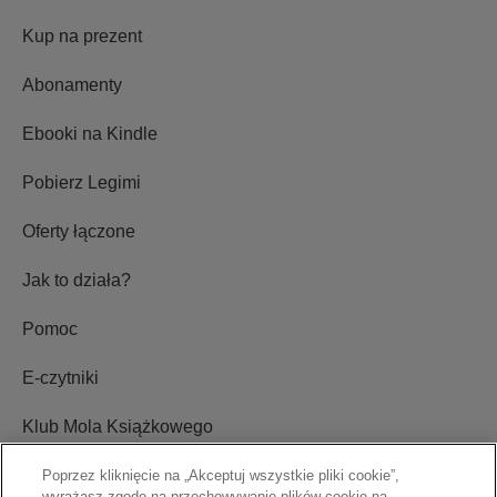
Kup na prezent
Abonamenty
Ebooki na Kindle
Pobierz Legimi
Oferty łączone
Jak to działa?
Pomoc
E-czytniki
Klub Mola Książkowego
Ustawienia plików cookie
Poprzez kliknięcie na „Akceptuj wszystkie pliki cookie”,
wyrażasz zgodę na przechowywanie plików cookie na