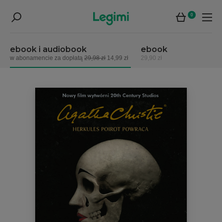
0
ebook i audiobook
ebook
w abonamencie za dopłatą
29,98 zł
14,99 zł
29,90 zł