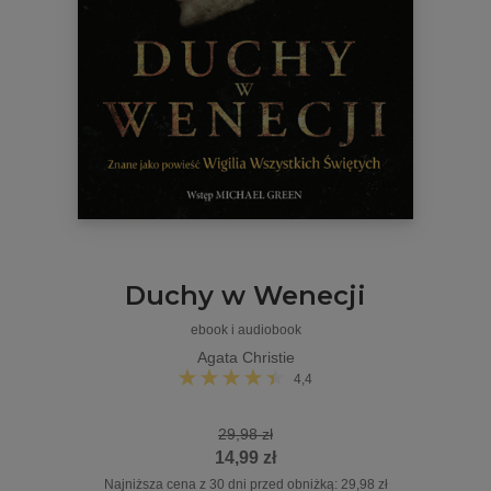
Duchy w Wenecji
ebook i audiobook
Agata Christie
4,4
29,98 zł
14,99 zł
Najniższa cena z 30 dni przed obniżką: 29,98 zł