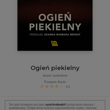
Ogień piekielny
ebook i audiobook
Fossum Karin
4,2
Ten tytuł dostępny jest jako
synchrobook®
(połączenie ebooka i
audiobooka). Dzięki temu możesz naprzemiennie czytać i słuchać,