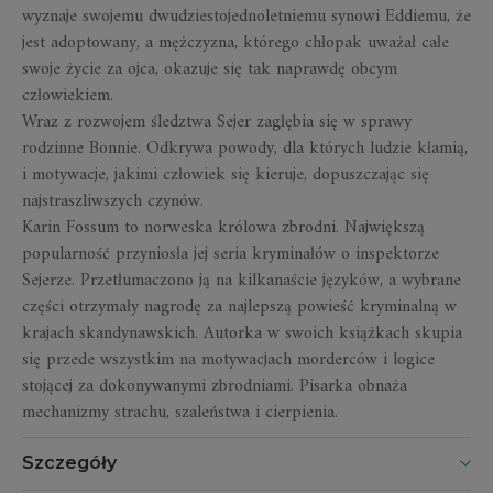
wyznaje swojemu dwudziestojednoletniemu synowi Eddiemu, że
jest adoptowany, a mężczyzna, którego chłopak uważał całe
swoje życie za ojca, okazuje się tak naprawdę obcym
człowiekiem.
Wraz z rozwojem śledztwa Sejer zagłębia się w sprawy
rodzinne Bonnie. Odkrywa powody, dla których ludzie kłamią,
i motywacje, jakimi człowiek się kieruje, dopuszczając się
najstraszliwszych czynów.
Karin Fossum to norweska królowa zbrodni. Największą
popularność przyniosła jej seria kryminałów o inspektorze
Sejerze. Przetłumaczono ją na kilkanaście języków, a wybrane
części otrzymały nagrodę za najlepszą powieść kryminalną w
krajach skandynawskich. Autorka w swoich książkach skupia
się przede wszystkim na motywacjach morderców i logice
stojącej za dokonywanymi zbrodniami. Pisarka obnaża
mechanizmy strachu, szaleństwa i cierpienia.
Szczegóły