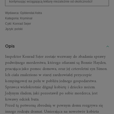
kontynuując wciągającą lekturę niezależnie od okoliczności!
Wydawca
:
Gyldendal Astra
Kategoria
:
Kryminał
Cykl
:
Konrad Sejer
Język
:
polski
Opis
Inspektor Konrad Sejer zostaje wezwany do zbadania sprawy
podwójnego morderstwa, którego ofiarami są Bonnie Hayden,
pracująca jako pomoc domowa, oraz jej czteroletni syn Simon.
Ich ciała znaleziono w starej zardzewiałej przyczepie
kempingowej na polu w pobliżu jednego gospodarstwa.
Sprawca wielokrotnie dźgnął kobietę i dziecko nożem.
Jedynym śladem, jaki pozostawił po sobie morderca, jest
krwawy odcisk buta.
Przed tą potworną zbrodnią w pewnym domu rozgrywa się
innego rodzaju dramat. Umierająca na nowotwór kobieta