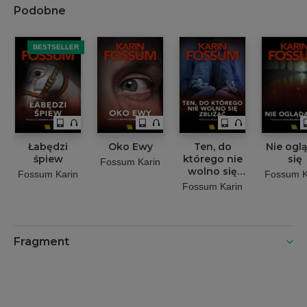
Podobne
BESTSELLER
Łabędzi
Oko Ewy
Ten, do
Nie ogl
śpiew
którego nie
się
Fossum Karin
wolno się
Fossum Karin
Fossum K
zbliżać
Fossum Karin
Fragment