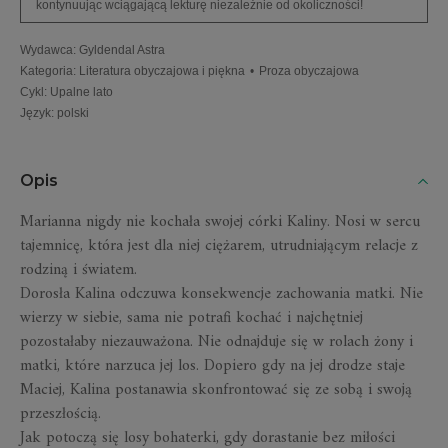
kontynuując wciągającą lekturę niezależnie od okoliczności!
Wydawca
:
Gyldendal Astra
Kategoria
:
Literatura obyczajowa i piękna
•
Proza obyczajowa
Cykl
:
Upalne lato
Język
:
polski
Opis
Marianna nigdy nie kochała swojej córki Kaliny. Nosi w sercu
tajemnicę, która jest dla niej ciężarem, utrudniającym relacje z
rodziną i światem.
Dorosła Kalina odczuwa konsekwencje zachowania matki. Nie
wierzy w siebie, sama nie potrafi kochać i najchętniej
pozostałaby niezauważona. Nie odnajduje się w rolach żony i
matki, które narzuca jej los. Dopiero gdy na jej drodze staje
Maciej, Kalina postanawia skonfrontować się ze sobą i swoją
przeszłością.
Jak potoczą się losy bohaterki, gdy dorastanie bez miłości