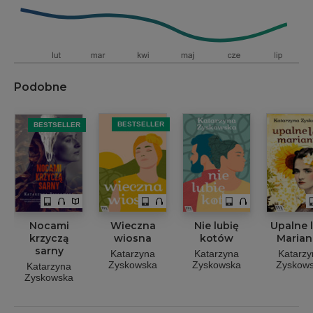
Podobne
BESTSELLER
BESTSELLER
Nocami
Wieczna
Nie lubię
Upalne 
krzyczą
wiosna
kotów
Marian
sarny
Katarzyna
Katarzyna
Katarzy
Zyskowska
Zyskowska
Zyskow
Katarzyna
Zyskowska