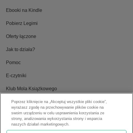
Ebooki na Kindle
Pobierz Legimi
Oferty łączone
Jak to działa?
Pomoc
E-czytniki
Klub Mola Książkowego
Ustawienia plików cookie
Poprzez kliknięcie na „Akceptuj wszystkie pliki cookie”,
wyrażasz zgodę na przechowywanie plików cookie na
swoim urządzeniu w celu usprawnienia korzystania ze
Blog
strony, analizowania wykorzystania strony i wsparcia
naszych działań marketingowych.
Relacje inwestorskie