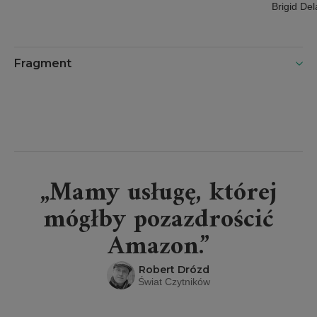
praktyc
Brigid De
dzisiej
czas
Fragment
„Mamy usługę, której
mógłby pozazdrościć
Amazon.”
Robert Drózd
Świat Czytników