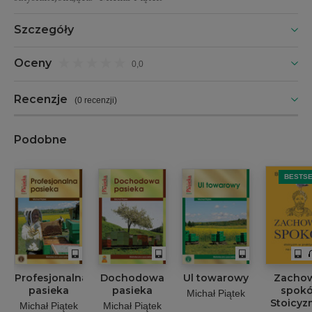
Szczegóły
Oceny
0,0
Recenzje
(
0 recenzji
)
Podobne
BESTS
Profesjonalna
Dochodowa
Ul towarowy
Zacho
pasieka
pasieka
spokó
Michał Piątek
Stoicyz
Michał Piątek
Michał Piątek