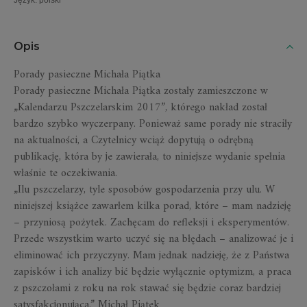
Język
:
polski
Opis
Porady pasieczne Michała Piątka
Porady pasieczne Michała Piątka zostały zamieszczone w
„Kalendarzu Pszczelarskim 2017”, którego nakład został
bardzo szybko wyczerpany. Ponieważ same porady nie straciły
na aktualności, a Czytelnicy wciąż dopytują o odrębną
publikację, która by je zawierała, to niniejsze wydanie spełnia
właśnie te oczekiwania.
„Ilu pszczelarzy, tyle sposobów gospodarzenia przy ulu. W
niniejszej książce zawarłem kilka porad, które – mam nadzieję
– przyniosą pożytek. Zachęcam do refleksji i eksperymentów.
Przede wszystkim warto uczyć się na błędach – analizować je i
eliminować ich przyczyny. Mam jednak nadzieję, że z Państwa
zapisków i ich analizy bić będzie wyłącznie optymizm, a praca
z pszczołami z roku na rok stawać się będzie coraz bardziej
satysfakcjonująca.” Michał Piątek