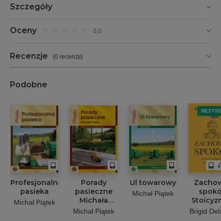
Szczegóły
Oceny
0,0
Recenzje
(
0 recenzji
)
Podobne
BESTS
Profesjonalna
Porady
Ul towarowy
Zacho
pasieka
pasieczne
spokó
Michał Piątek
Michała
Stoicyz
Michał Piątek
Piątka
praktyc
Michał Piątek
Brigid De
dzisiej