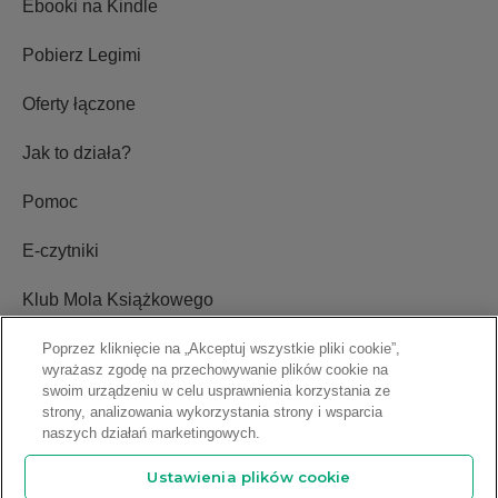
Ebooki na Kindle
Pobierz Legimi
Oferty łączone
Jak to działa?
Pomoc
E-czytniki
Klub Mola Książkowego
Ustawienia plików cookie
Poprzez kliknięcie na „Akceptuj wszystkie pliki cookie”,
wyrażasz zgodę na przechowywanie plików cookie na
swoim urządzeniu w celu usprawnienia korzystania ze
Blog
strony, analizowania wykorzystania strony i wsparcia
naszych działań marketingowych.
Relacje inwestorskie
Ustawienia plików cookie