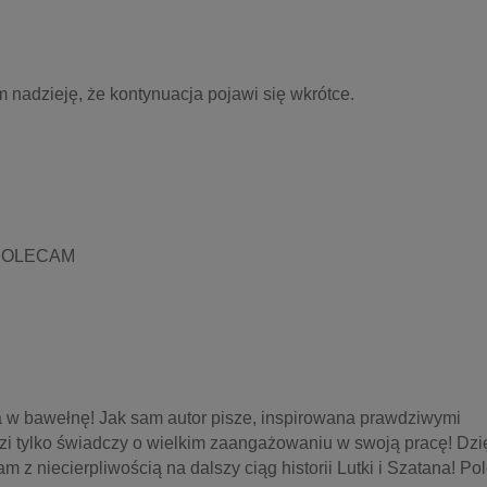
m nadzieję, że kontynuacja pojawi się wkrótce.
u.POLECAM
ia w bawełnę! Jak sam autor pisze, inspirowana prawdziwymi 
dzi tylko świadczy o wielkim zaangażowaniu w swoją pracę! Dzię
m z niecierpliwością na dalszy ciąg historii Lutki i Szatana! Po