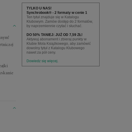
TYLKO U NAS!
Synchrobook® - 2 formaty w cenie 1
Ten tytuł znajduje się w Katalogu
Klubowym. Zamów dostęp do 2 formatów,
by naprzemiennie czytać i słuchać.
DO 50% TANIEJ: JUŻ OD 7,59 ZŁ!
dnym!
Aktywuj abonament i zbieraj punkty w
tniczej
Klubie Mola Książkowego, aby zamówić
dowolny tytuł z Katalogu Klubowego
nawet za pół ceny.
Dowiedz się więcej.
zajki
yskanie