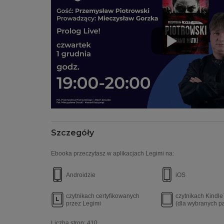
Szczegóły
Ebooka przeczytasz w aplikacjach Legimi na:
Androidzie
iOS
czytnikach certyfikowanych
czytnikach Kindl
przez Legimi
(dla wybranych p
Liczba stron:
410