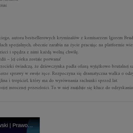
olski
iego, autora bestsellerowych kryminałów z komisarzem Igorem Bru
łach specjalnych, obecnie zarabia na życie pracując na platformie wier
eci i spędza z nimi każdą wolną chwilę.
ii – jej córka zostaje porwana!
przecieki świadczą, że dziewczynka padła ofiarą wyjątkowo brutalnej s
ierze sprawy w swoje ręce. Rozpoczyna się dramatyczna walka o odz
ina i tropiciel, który ma do wyrównania rachunki sprzed lat.
ojej mrocznej przeszłości. To w niej znajduje się klucz do odzyskania
Mieczysław Gorzka i Przemysław Piotrowski | Prawo matki | #PrologLive