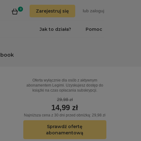
0
Zarejestruj się
lub
zaloguj
Jak to działa?
Pomoc
obook
Oferta wyłącznie dla osób z aktywnym
abonamentem Legimi. Uzyskujesz dostęp do
książki na czas opłacania subskrypcji.
29,98 zł
14,99 zł
Najniższa cena z 30 dni przed obniżką: 29,98 zł
Sprawdź ofertę
abonamentową