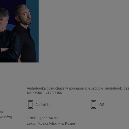
Audiobooka posłuchasz w abonamencie „ebooki+audiobooki bez 
aplikacjach Legimi na:
Androidzie
iOS
e™
akietów)
Czas:
9 godz. 54 min
Lektor:
Kosior Filip
Filip Kosior