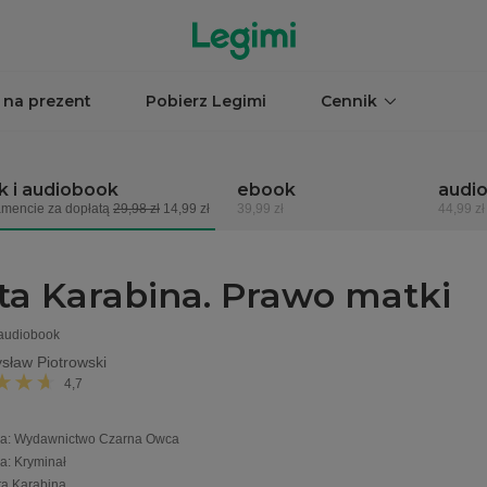
 na prezent
Pobierz Legimi
Cennik
 i audiobook
ebook
audi
mencie za dopłatą
29,98 zł
14,99 zł
39,99 zł
44,99 zł
ta Karabina. Prawo matki
 audiobook
sław Piotrowski
4,7
a
:
Wydawnictwo Czarna Owca
ia
:
Kryminał
ta Karabina