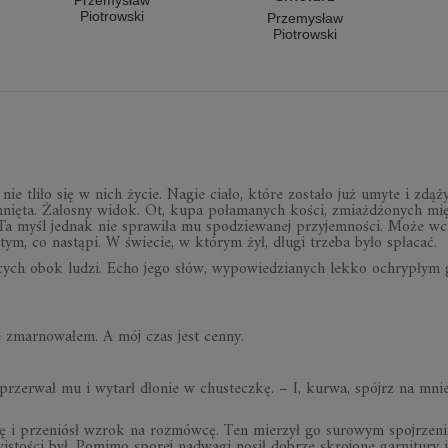
Przemysław
Piotrowski
Przemysław
Piotrowski
nie tliło się w nich życie. Nagie ciało, które zostało już umyte i zdą­ży
h­nięta. Żało­sny widok. Ot, kupa poła­ma­nych kości, zmiaż­dżo­nych mię
Ta myśl jed­nak nie spra­wiła mu spo­dzie­wa­nej przy­jem­no­ści. Może wcz
 tym, co nastąpi. W świe­cie, w któ­rym żył, długi trzeba było spła­cać.
ą­cych obok ludzi. Echo jego słów, wypo­wie­dzia­nych lekko ochry­płym 
 zmar­no­wa­łem. A mój czas jest cenny.
ze­rwał mu i wytarł dło­nie w chu­s­teczkę. – I, kurwa, spójrz na mni
inę i prze­niósł wzrok na roz­mówcę. Ten mie­rzył go suro­wym spoj­rze­
­sto­ści był. Pomimo spo­rej nad­wagi nosił dobrze skro­jone gar­ni­tury i