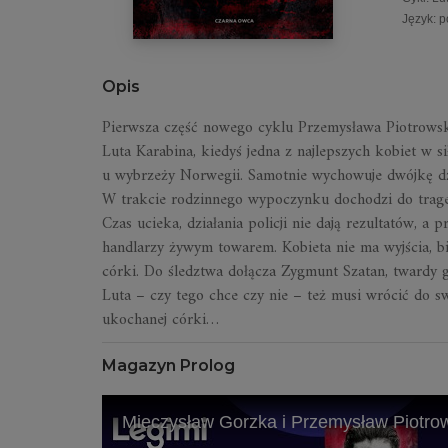
Język
:
p
Opis
Pierwsza część nowego cyklu Przemysława Piotrowsk
Luta Karabina, kiedyś jedna z najlepszych kobiet w si
u wybrzeży Norwegii. Samotnie wychowuje dwójkę dzi
W trakcie rodzinnego wypoczynku dochodzi do traged
Czas ucieka, działania policji nie dają rezultatów, a 
handlarzy żywym towarem. Kobieta nie ma wyjścia, b
córki. Do śledztwa dołącza Zygmunt Szatan, twardy gl
Luta – czy tego chce czy nie – też musi wrócić do sw
ukochanej córki…
Magazyn Prolog