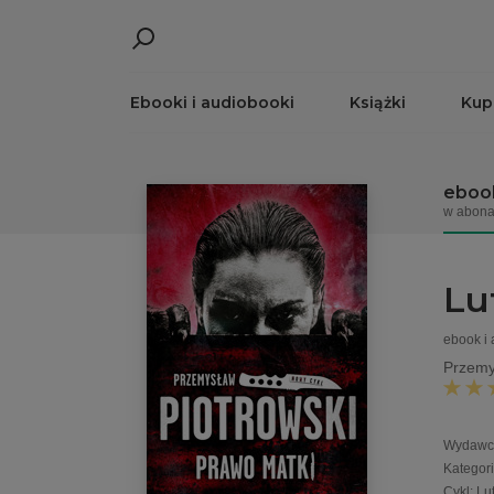
Ebooki i audiobooki
Książki
Kup
ebook
w abona
Lu
ebook i
Przemy
Wydawc
Kategor
Cykl
:
Lu