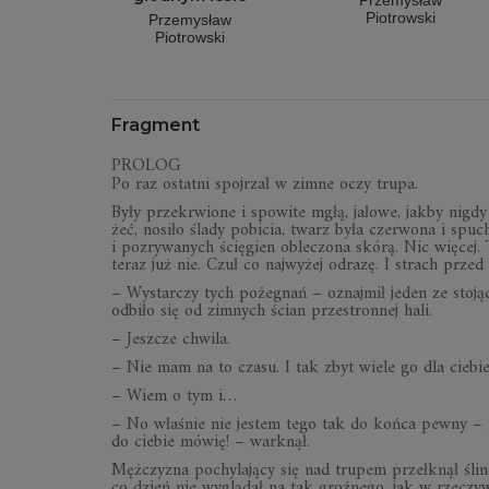
Przemysław
Piotrowski
Przemysław
Piotrowski
Fragment
PROLOG
Po raz ostatni spoj­rzał w zimne oczy trupa.
Były prze­krwione i spo­wite mgłą, jałowe, jakby ni­gdy 
żeć, nosiło ślady pobi­cia, twarz była czer­wona i spuc
i pozry­wa­nych ścię­gien oble­czona skórą. Nic wię­cej. 
teraz już nie. Czuł co naj­wy­żej odrazę. I strach przed
– Wystar­czy tych poże­gnań – oznaj­mił jeden ze sto­j
odbiło się od zim­nych ścian prze­stron­nej hali.
– Jesz­cze chwila.
– Nie mam na to czasu. I tak zbyt wiele go dla cie­bie
– Wiem o tym i…
– No wła­śnie nie jestem tego tak do końca pewny – pr
do cie­bie mówię! – wark­nął.
Męż­czy­zna pochy­la­jący się nad tru­pem prze­łknął śl
co dzień nie wyglą­dał na tak groź­nego, jak w rze­czy­wi