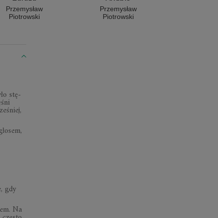
Przemy
Piotro
Przemysław
Przemysław
Piotrowski
Piotrowski
ło stę­
­śni
e­śniej,
gło­sem,
e, gdy
niem. Na
 czę­sto