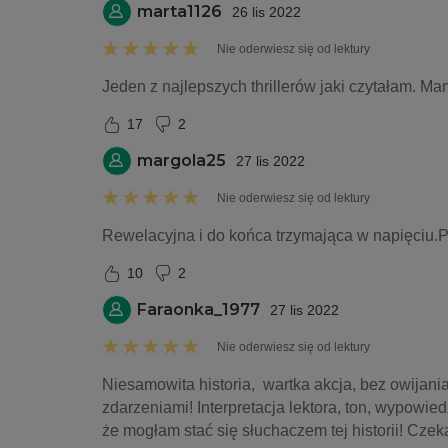
marta1126
26 lis 2022
Nie oderwiesz się od lektury
Jeden z najlepszych thrillerów jaki czytałam. Ma
17
2
margola25
27 lis 2022
Nie oderwiesz się od lektury
Rewelacyjna i do końca trzymająca w napięci
10
2
Faraonka_1977
27 lis 2022
Nie oderwiesz się od lektury
Niesamowita historia,  wartka akcja, bez owijan
zdarzeniami! Interpretacja lektora, ton, wypowie
że mogłam stać się słuchaczem tej historii! Czeka