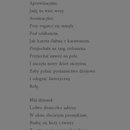
Aprowizacyjne,
Jadą na wieś wozy
Asenizacyjne.
Przy rogatce się minęły
Pod szlabanem,
Jak kareta ślubna z karawanem.
Przyjechała na targ zielenizna,
Przyjechał nawóz na pole,
I zaczęła nowy dzień ojczyzna,
Żeby pełnić posłannictwo dziejowe
I odegrać historyczną
Rolę.
.
Mój dzionek
Ledwo słoneczko uderzy
W okno złocistym promykiem,
Budzę się hoży i świeży