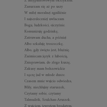
Z antypaństwowym okrzykiem.
Zanurzam się aż po uszy
W miłej moralnej zgniliźnie
I najserdeczniej uwłaczam
Bogu, ludzkości, ojczyźnie.
Komunizuję godzinkę,
Zatruwam ducha, a później
Albo szkaluję troszeczkę,
Albo, gdy święto jest, bluźnię.
Zaśmiecam język z lubością,
Znieprawiam, do złego kuszę,
Zakusy mam bolszewickie
I sączę jad w młode dusze.
Czasem mnie wujcio odwiedza,
Miły, niechlujny staruszek,
Czytamy sobie, czytamy
Talmudzik, Szulchan-Aruszek.
Z wujciem, jewrejem brodatym,