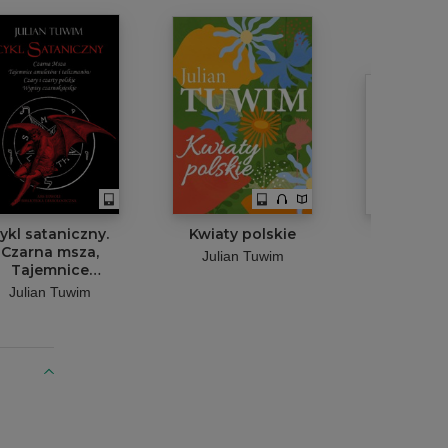
ykl sataniczny.
Kwiaty polskie
Lokomo
Czarna msza,
Julian Tuwim
Julian 
Tajemnice
amuletów i
Julian Tuwim
lizmanów, Czary
 czarty polskie,
Wypisy
czarnoksięskie