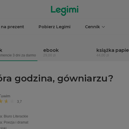
 na prezent
Pobierz Legimi
Cennik
k
ebook
książka papi
mencie 3 dni za darmo
29,00 zł
44,00 zł
óra godzina, gówniarzu?
 Tuwim
3,7
a
:
Biuro Literackie
ia
:
Poezja i dramat
olski