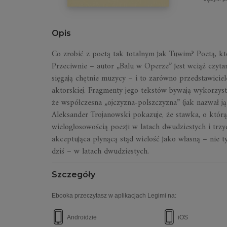
Opis
Co zrobić z poetą tak totalnym jak Tuwim? Poetą, kt
Przeciwnie – autor „Balu w Operze” jest wciąż czytan
sięgają chętnie muzycy – i to zarówno przedstawiciel
aktorskiej. Fragmenty jego tekstów bywają wykorzys
że współczesna „ojczyzna-polszczyzna” (jak nazwał
Aleksander Trojanowski pokazuje, że stawka, o któr
wielogłosowością poezji w latach dwudziestych i trz
akceptująca płynącą stąd wielość jako własną – nie ty
dziś – w latach dwudziestych.
Szczegóły
Ebooka przeczytasz w aplikacjach Legimi na:
Androidzie
iOS