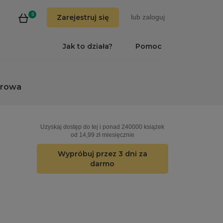
0
Zarejestruj się
lub
zaloguj
Jak to działa?
Pomoc
erowa
Uzyskaj dostęp do tej i ponad 240000 książek
od 14,99 zł miesięcznie
Wypróbuj przez 3 dni za
darmo