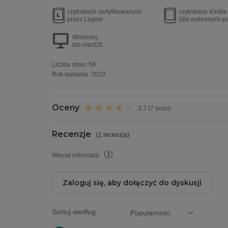
czytnikach certyfikowanych
czytnikach Kindl
przez Legimi
(dla wybranych p
Windows
lub macOS
Liczba stron:
59
Rok wydania
:
2023
Oceny
3,7 (7 ocen)
Recenzje
(
1 recenzja
)
Więcej informacji
Zaloguj się, aby dołączyć do dyskusji
Sortuj według: