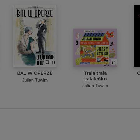
BAL W OPERZE
Trala trala
C
tralaleńko
Julian Tuwim
Julian Tuwim
ta
i