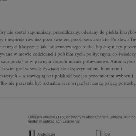
óry nie został zapomniany, przemilczany, odesłany do piekła klasykó
y i inspiruje również poza światem poezji sensu stricto. Po słowa T
e muzyki klasycznej, jak i alternatywnego rocka, hip-hopu czy piose
tywane w mowie codziennej i polskim życiu politycznym, co świadczy
 ją sam poeta) to w pewnym stopniu mienie potuwimowe. Autor wybor
ą Tuwim grał w swojej żywiącej się eksperymentem, humorem i
ydziestych – a stawką tą jest polskość będąca przedmiotem wyboru i
lko nie przestała być aktualna, lecz wręcz jest naszą palącą potrzebą
Odsłuch ebooka (TTS) dostepny w abonamencie „ebooki+audiob
limitu” w aplikacjach Legimi na:
Androidzie
iOS