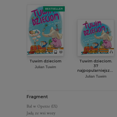
BESTSELLER
Tuwim dzieciom
Tuwim dzieciom.
37
Julian Tuwim
najpopularniejszych
wierszy
Julian Tuwim
Fragment
Bal w Operze (IX)
Jadą ze wsi wozy