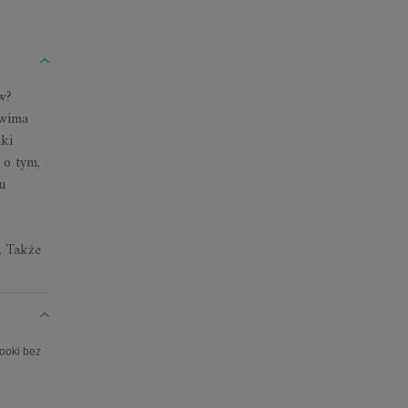
w?
uwima
nki
 o tym,
u
. Także
ooki bez