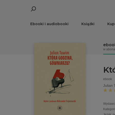
Ebooki i audiobooki
Książki
Kup
eboo
w abona
Kt
ebook
Julian
Wydawc
Kategor
Język
:
p