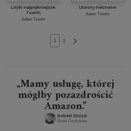
Liryki najpiękniejsze.
Utwory nieznane
Tuwim
Julian Tuwim
Julian Tuwim
1
2
Next
„Mamy usługę, której
mógłby pozazdrościć
Amazon.”
Robert Drózd
Świat Czytników