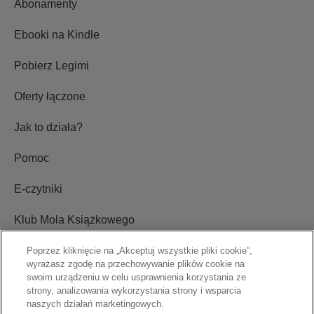
Abonamenty
Ebooki na Kindle
Pobierz Legimi
Oferty łączone
Jak to działa?
Pomoc
E-czytniki
Klub Mola Książkowego
Poprzez kliknięcie na „Akceptuj wszystkie pliki cookie”,
wyrażasz zgodę na przechowywanie plików cookie na
Ustawienia plików cookie
swoim urządzeniu w celu usprawnienia korzystania ze
strony, analizowania wykorzystania strony i wsparcia
Blog
naszych działań marketingowych.