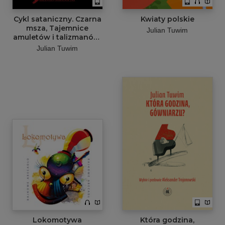
Cykl sataniczny. Czarna
Kwiaty polskie
msza, Tajemnice
Julian Tuwim
amuletów i talizmanów,
Czary i czarty polskie,
Julian Tuwim
Wypisy czarnoksięskie
Lokomotywa
Która godzina,