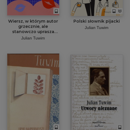
Wiersz, w którym autor
Polski słownik pijacki
grzecznie, ale
Julian Tuwim
stanowczo uprasza
liczne zastępy bliźnich,
Julian Tuwim
aby go w dupę
pocałowali