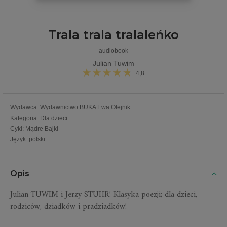
Trala trala tralaleńko
audiobook
Julian Tuwim
4,8
Wydawca
:
Wydawnictwo BUKA Ewa Olejnik
Kategoria
:
Dla dzieci
Cykl
:
Mądre Bajki
Język
:
polski
Opis
Julian
TUWIM
i Jerzy
STUHR
! Klasyka poezji; dla dzieci,
rodziców, dziadków i pradziadków!