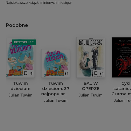
Najciekawsze książki minionych miesięcy
Podobne
BESTSELLER
Tuwim
Tuwim
BAL W
Cykl
dzieciom
dzieciom. 37
OPERZE
satanic
najpopularniejszych
Czarna m
Julian Tuwim
Julian Tuwim
wierszy
Tajemn
Julian Tuwim
Julian T
amuletó
talizma
Czary 
czart
polski
Wypis