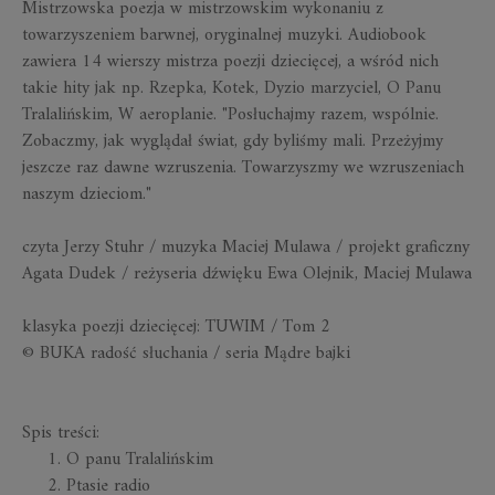
Mistrzowska poezja w mistrzowskim wykonaniu z
towarzyszeniem barwnej, oryginalnej muzyki. Audiobook
zawiera 14 wierszy mistrza poezji dziecięcej, a wśród nich
takie hity jak np.
Rzepka
,
Kotek
,
Dyzio marzyciel
,
O Panu
Tralalińskim
,
W aeroplanie
. "Posłuchajmy razem, wspólnie.
Zobaczmy, jak wyglądał świat, gdy byliśmy mali. Przeżyjmy
jeszcze raz dawne wzruszenia. Towarzyszmy we wzruszeniach
naszym dzieciom."
czyta Jerzy Stuhr / muzyka Maciej Mulawa / projekt graficzny
Agata Dudek / reżyseria dźwięku Ewa Olejnik, Maciej Mulawa
klasyka poezji dziecięcej: TUWIM / Tom 2
© BUKA radość słuchania / seria
Mądre bajki
Spis treści:
O panu Tralalińskim
Ptasie radio