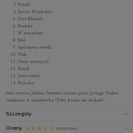
Pstryk
Rycerz Krzykalski
Dwa Michały
Rzepka
W aeroplanie
Stół
Spóźniony słowik
Ptak
Dyzio marzyciel
Kotek
Dwa wiatry
Rzeczka
Inne wiersze Juliana Tuwima czytane przez Jerzego Stuhra
znajdziesz w audiobooku "Żeby kózka nie skakała".
Szczegóły
Oceny
4,8 (41 ocen)