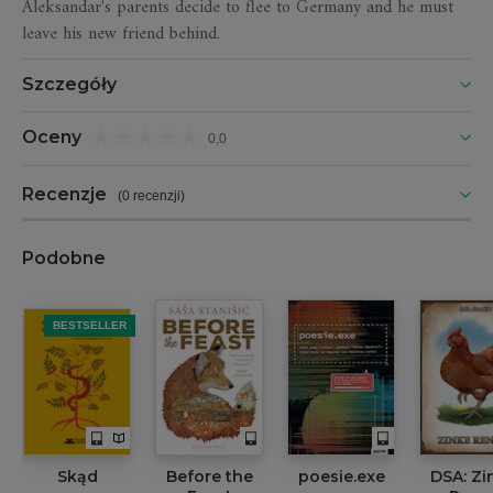
Aleksandar's parents decide to flee to Germany and he must
leave his new friend behind.
Szczegóły
Oceny
0,0
Recenzje
(
0 recenzji
)
Podobne
BESTSELLER
Skąd
Before the
poesie.exe
DSA: Zi