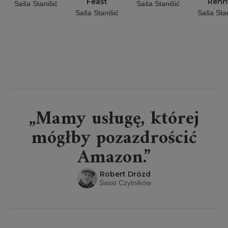
Feast
Renn
Saša Stanišić
Saša Stanišić
Saša Stanišić
Saša Stan
„Mamy usługę, której
mógłby pozazdrościć
Amazon.”
Robert Drózd
Świat Czytników