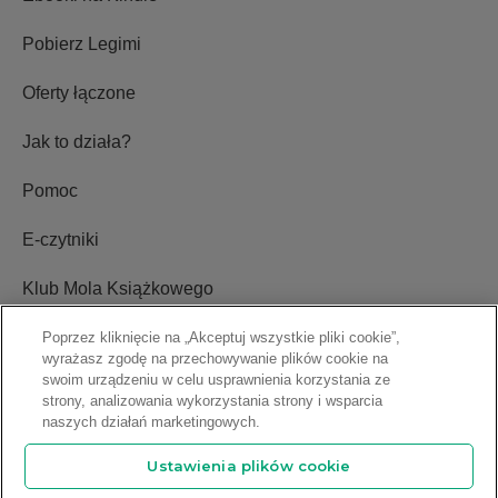
Pobierz Legimi
Oferty łączone
Jak to działa?
Pomoc
E-czytniki
Klub Mola Książkowego
Ustawienia plików cookie
Poprzez kliknięcie na „Akceptuj wszystkie pliki cookie”,
wyrażasz zgodę na przechowywanie plików cookie na
swoim urządzeniu w celu usprawnienia korzystania ze
Blog
strony, analizowania wykorzystania strony i wsparcia
naszych działań marketingowych.
Relacje inwestorskie
Ustawienia plików cookie