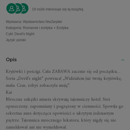
19 osób interesuje się tą książką
Wydawca
:
Wydawnictwo NieZwykłe
Kategoria
:
Romanse i erotyka
•
Erotyka
Cykl
:
Devil's Night
Język
:
polski
Opis
Kryjówki i pościgi. Cała ZABAWA zacznie się od początku…
Seria „Devil’s night” powraca! „Widziałem już twoją kryjówkę,
mała. Czas, żebyś zobaczyła moją”.
Kai
Mroczne zakątki miasta skrywają tajemniczy hotel. Stoi
opuszczony, zapomniany i pogrążony w ciemności. Spowija go
sekretna aura dotycząca opowieści o ukrytym jedenastym
piętrze. Tajemnica mrocznego lokatora, który nigdy się nie
zameldował ani nie wymeldował.