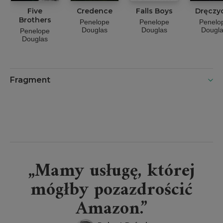
Five
Credence
Falls Boys
Dręczyc
Brothers
Penelope
Penelope
Penelo
Douglas
Douglas
Dougl
Penelope
Douglas
Fragment
„Mamy usługę, której
mógłby pozazdrościć
Amazon.”