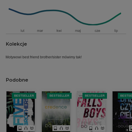
Kolekcje
Motywowi best friend brother/sister mówimy tak!
Podobne
BESTSELLER
BESTSELLER
BESTSELLER
BESTS