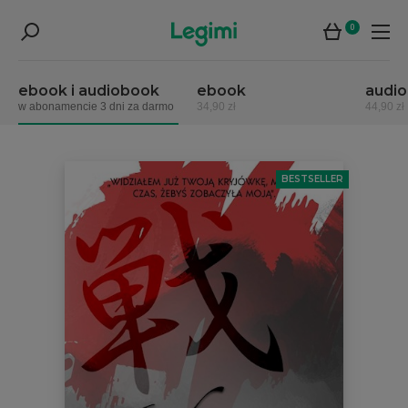
0
ebook i audiobook
ebook
audi
w abonamencie 3 dni za darmo
34,90 zł
44,90 zł
BESTSELLER