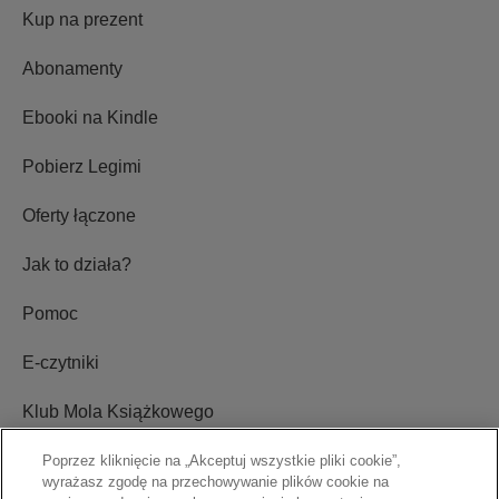
Kup na prezent
Abonamenty
Ebooki na Kindle
Pobierz Legimi
Oferty łączone
Jak to działa?
Pomoc
E-czytniki
Klub Mola Książkowego
Ustawienia plików cookie
Poprzez kliknięcie na „Akceptuj wszystkie pliki cookie”,
wyrażasz zgodę na przechowywanie plików cookie na