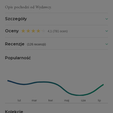
Opis pochodzi od Wydawcy.
Szczegóły
Oceny
4,1 (781 ocen)
Recenzje
(
126 recenzji
)
Popularność
Kolekcje