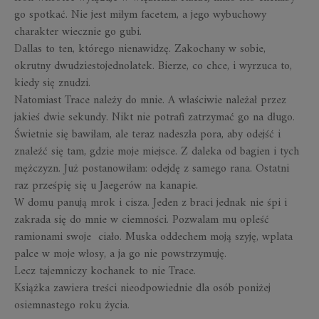
go spotkać. Nie jest miłym facetem, a jego wybuchowy
charakter wiecznie go gubi.
Dallas to ten, którego nienawidzę. Zakochany w sobie,
okrutny dwudziestojednolatek. Bierze, co chce, i wyrzuca to,
kiedy się znudzi.
Natomiast Trace należy do mnie. A właściwie należał przez
jakieś dwie sekundy. Nikt nie potrafi zatrzymać go na długo.
Świetnie się bawiłam, ale teraz nadeszła pora, aby odejść i
znaleźć się tam, gdzie moje miejsce. Z daleka od bagien i tych
mężczyzn. Już postanowiłam: odejdę z samego rana. Ostatni
raz prześpię się u Jaegerów na kanapie.
W domu panują mrok i cisza. Jeden z braci jednak nie śpi i
zakrada się do mnie w ciemności. Pozwalam mu opleść
ramionami swoje ciało. Muska oddechem moją szyję, wplata
palce w moje włosy, a ja go nie powstrzymuję.
Lecz tajemniczy kochanek to nie Trace.
Książka zawiera treści nieodpowiednie dla osób poniżej
osiemnastego roku życia.