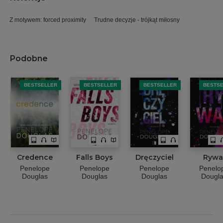
Z motywem: forced proximity
Trudne decyzje - trójkąt miłosny
Podobne
BESTSELLER
BESTSELLER
BESTSELLER
BESTS
Credence
Falls Boys
Dręczyciel
Rywa
Penelope
Penelope
Penelope
Penelo
Douglas
Douglas
Douglas
Dougl