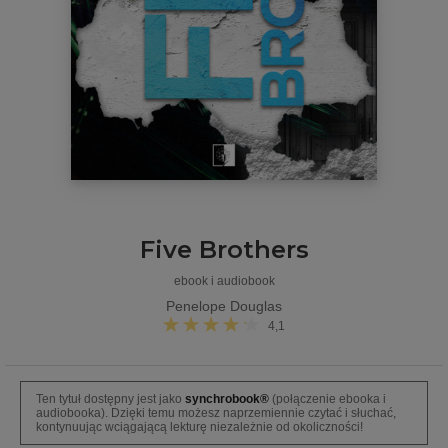
Five Brothers
ebook i audiobook
Penelope Douglas
4,1
Ten tytuł dostępny jest jako
synchrobook®
(połączenie ebooka i
audiobooka). Dzięki temu możesz naprzemiennie czytać i słuchać,
kontynuując wciągającą lekturę niezależnie od okoliczności!