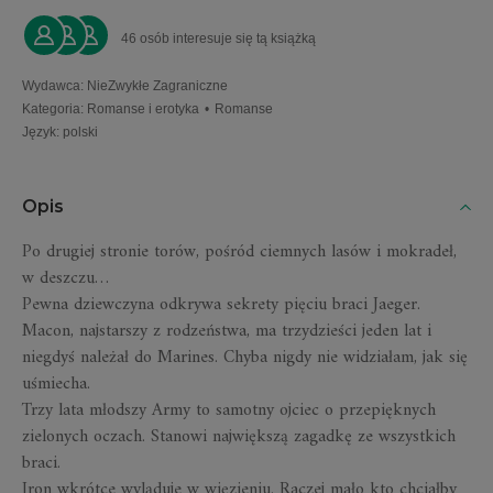
46 osób interesuje się tą książką
Wydawca
:
NieZwykłe Zagraniczne
Kategoria
:
Romanse i erotyka
•
Romanse
Język
:
polski
Opis
Po drugiej stronie torów, pośród ciemnych lasów i mokradeł,
w deszczu…
Pewna dziewczyna odkrywa sekrety pięciu braci Jaeger.
Macon, najstarszy z rodzeństwa, ma trzydzieści jeden lat i
niegdyś należał do Marines. Chyba nigdy nie widziałam, jak się
uśmiecha.
Trzy lata młodszy Army to samotny ojciec o przepięknych
zielonych oczach. Stanowi największą zagadkę ze wszystkich
braci.
Iron wkrótce wyląduje w więzieniu. Raczej mało kto chciałby