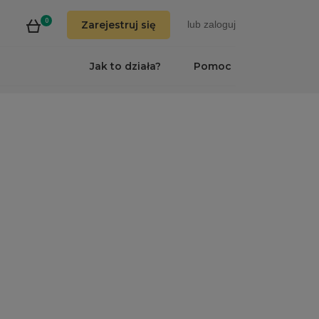
0
Zarejestruj się
lub
zaloguj
Jak to działa?
Pomoc