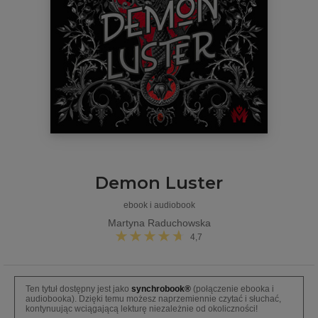
Demon Luster
ebook i audiobook
Martyna Raduchowska
4,7
Ten tytuł dostępny jest jako
synchrobook®
(połączenie ebooka i
audiobooka). Dzięki temu możesz naprzemiennie czytać i słuchać,
kontynuując wciągającą lekturę niezależnie od okoliczności!