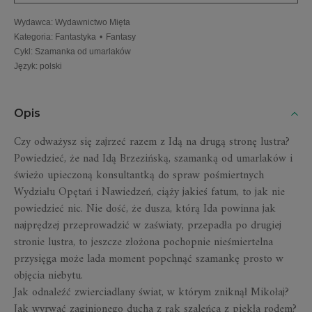
Wydawca
:
Wydawnictwo Mięta
Kategoria
:
Fantastyka
•
Fantasy
Cykl
:
Szamanka od umarlaków
Język
:
polski
Opis
Czy odważysz się zajrzeć razem z Idą na drugą stronę lustra?
Powiedzieć, że nad Idą Brzezińską, szamanką od umarlaków i
świeżo upieczoną konsultantką do spraw pośmiertnych
Wydziału Opętań i Nawiedzeń, ciąży jakieś fatum, to jak nie
powiedzieć nic. Nie dość, że dusza, którą Ida powinna jak
najprędzej przeprowadzić w zaświaty, przepadła po drugiej
stronie lustra, to jeszcze złożona pochopnie nieśmiertelna
przysięga może lada moment popchnąć szamankę prosto w
objęcia niebytu.
Jak odnaleźć zwierciadlany świat, w którym zniknął Mikołaj?
Jak wyrwać zaginionego ducha z rąk szaleńca z piekła rodem?