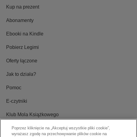
Kup na prezent
Abonamenty
Ebooki na Kindle
Pobierz Legimi
Oferty łączone
Jak to działa?
Pomoc
E-czytniki
Klub Mola Książkowego
Ustawienia plików cookie
Poprzez kliknięcie na „Akceptuj wszystkie pliki cookie”,
wyrażasz zgodę na przechowywanie plików cookie na