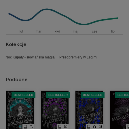
Kolekcje
Noc Kupały - słowiańska magia
Przedpremiery w Legimi
Podobne
BESTSELLER
BESTSELLER
BESTSELLER
BESTS