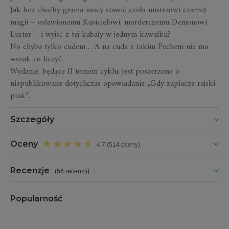
Jak bez choćby grama mocy stawić czoła mistrzowi czarnej
magii – osławionemu Kusicielowi, morderczemu Demonowi
Luster – i wyjść z tej kabały w jednym kawałku?
No chyba tylko cudem… A na cuda z takim Pechem nie ma
wszak co liczyć.
Wydanie, będące II tomem cyklu, jest poszerzone o
niepublikowane dotychczas opowiadanie „Gdy zapłacze rajski
ptak”.
Szczegóły
Oceny
4,7 (514 oceny)
Recenzje
(
56 recenzji
)
Popularność