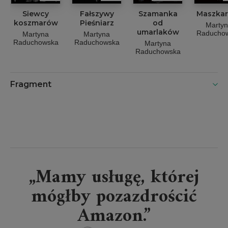
Siewcy
Fałszywy
Szamanka
Maszkar
koszmarów
Pieśniarz
od
Marty
umarlaków
Raducho
Martyna
Martyna
Raduchowska
Raduchowska
Martyna
Raduchowska
Fragment
„Mamy usługę, której
mógłby pozazdrościć
Amazon.”