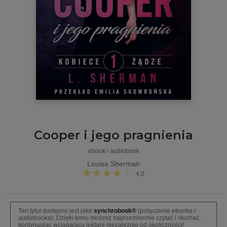
Cooper i jego pragnienia
ebook i audiobook
Louisa Sherman
4,0
Ten tytuł dostępny jest jako
synchrobook®
(połączenie ebooka i
audiobooka). Dzięki temu możesz naprzemiennie czytać i słuchać,
kontynuując wciągającą lekturę niezależnie od okoliczności!