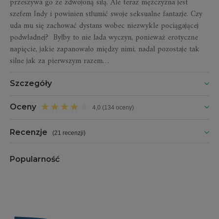
przeszywa go ze zdwojoną siłą. Ale teraz mężczyzna jest
szefem Indy i powinien stłumić swoje seksualne fantazje. Czy
uda mu się zachować dystans wobec niezwykle pociągającej
podwładnej? Byłby to nie lada wyczyn, ponieważ erotyczne
napięcie, jakie zapanowało między nimi, nadal pozostaje tak
silne jak za pierwszym razem…
Szczegóły
Oceny
4,0 (134 oceny)
Recenzje
(
21 recenzji
)
Popularność