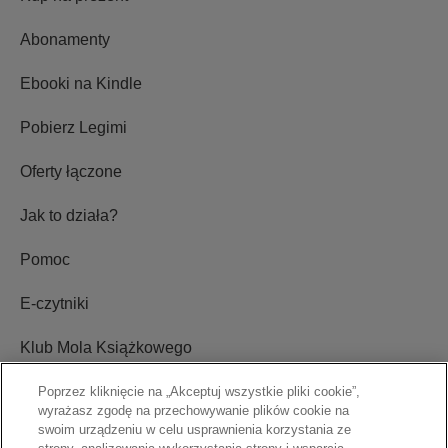
Abonamenty
Ebooki na Kindle
Pobierz Legimi
Oferty łączone
Jak to działa?
Pomoc
E-czytniki
Klub Mola Książkowego
Ustawienia plików cookie
Poprzez kliknięcie na „Akceptuj wszystkie pliki cookie”,
wyrażasz zgodę na przechowywanie plików cookie na
swoim urządzeniu w celu usprawnienia korzystania ze
Blog