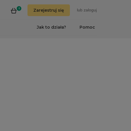
0
Zarejestruj się
lub
zaloguj
Jak to działa?
Pomoc