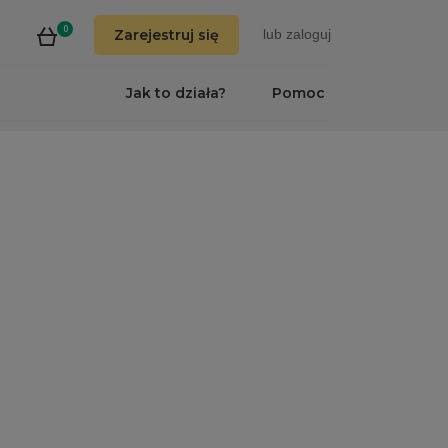
0
Zarejestruj się
lub
zaloguj
Jak to działa?
Pomoc