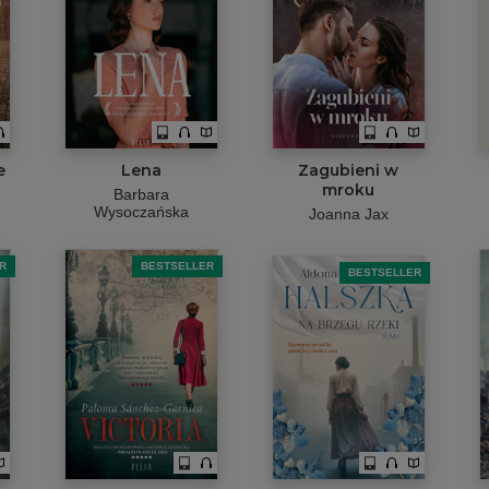
e
Lena
Zagubieni w
mroku
Barbara
Wysoczańska
Joanna Jax
R
BESTSELLER
BESTSELLER