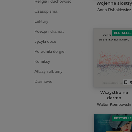
Religia i duchowość
Wojenne siostry
Anna Rybakiewicz
Czasopisma
Lektury
Poezja i dramat
BESTSELLE
Języki obce
Poradniki do gier
Komiksy
Atlasy i albumy
Darmowe
Wszystko na
darmo
Walter Kempowski
BESTSELLE