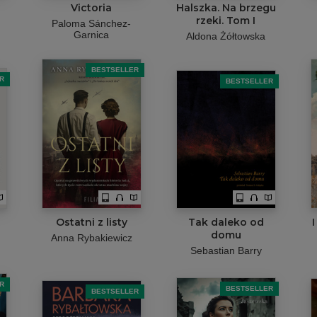
Victoria
Halszka. Na brzegu
rzeki. Tom I
Paloma Sánchez-
Garnica
Aldona Żółtowska
BESTSELLER
R
BESTSELLER
Ostatni z listy
Tak daleko od
domu
Anna Rybakiewicz
Sebastian Barry
R
BESTSELLER
BESTSELLER