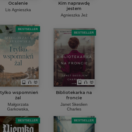
Ocalenie
Kim naprawdę
jestem
Lis Agnieszka
Agnieszka Jeż
BESTSELLER
BESTSELLER
I tylko wspomnień
Bibliotekarka na
żal
froncie
Małgorzata
Janet Skeslien
Garkowska,
Charles
BESTSELLER
BESTSELLER