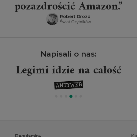
pozazdrościć Amazon.”
Robert Drózd
Świat Czytników
Napisali o nas:
Legimi idzie na całość
Regulaminy
Ku