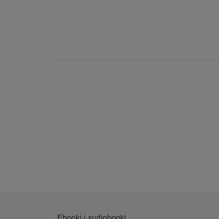
Ebooki i audiobooki