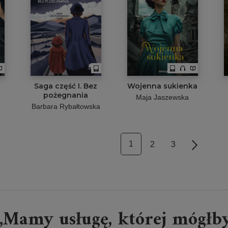
Saga część I. Bez
Wojenna sukienka
pożegnania
Maja Jaszewska
Barbara Rybałtowska
1
2
3
Next
„Mamy usługę, której mógłb