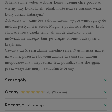
Schenk stanie wobec wyboru, komu i czemu chce pozostać
wierny. Czy ktokolwiek jednak może jeszcze ujarzmić wiatr,
który zasiała Katarzyna?
Zobaczyła to: jaźnie bez zakotwiczenia, wyjące wniebogłosy do
melodii pustych sfer eteru. Mogła je podnosić i zbierać, kraść,
chować i rosła dzięki temu jak młode drzewko, a one,
nieświadome niczego, tam, po drugiej stronie, budziły się z
krzykiem…
Czwarta część serii złamie niejedno serce. Najsilniejsza, nawet
na wojnie, pozostaje bowiem zawsze ta sama siła, czasem
niespodziewana i niepozorna, lecz potrafiąca nas dosięgnąć
przez wszystkie mury i zatrzaśnięte bramy.
Szczegóły
Oceny
4,5 (229 ocen)
Recenzje
(
25 recenzji
)