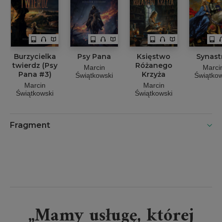
Burzycielka
Psy Pana
Księstwo
Synast
twierdz (Psy
Różanego
Marcin
Marci
Pana #3)
Krzyża
Świątkowski
Świątkow
Marcin
Marcin
Świątkowski
Świątkowski
Fragment
„Mamy usługę, której