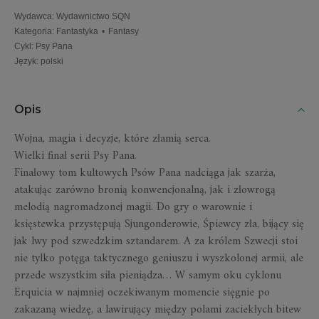
Wydawca
:
Wydawnictwo SQN
Kategoria
:
Fantastyka
•
Fantasy
Cykl
:
Psy Pana
Język
:
polski
Opis
Wojna, magia i decyzje, które złamią serca.
Wielki finał serii Psy Pana.
Finałowy tom kultowych Psów Pana nadciąga jak szarża,
atakując zarówno bronią konwencjonalną, jak i złowrogą
melodią nagromadzonej magii. Do gry o warownie i
księstewka przystępują Sjungonderowie, Śpiewcy zła, bijący się
jak lwy pod szwedzkim sztandarem. A za królem Szwecji stoi
nie tylko potęga taktycznego geniuszu i wyszkolonej armii, ale
przede wszystkim siła pieniądza… W samym oku cyklonu
Erquicia w najmniej oczekiwanym momencie sięgnie po
zakazaną wiedzę, a lawirujący między polami zaciekłych bitew