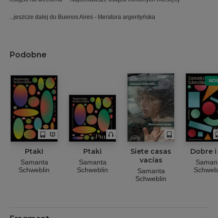
...jeszcze dalej do Buenos Aires - literatura argentyńska
Podobne
NO
Ptaki
Ptaki
Siete casas
Dobre i 
vacías
Samanta
Samanta
Saman
Schweblin
Schweblin
Schwebl
Samanta
Schweblin