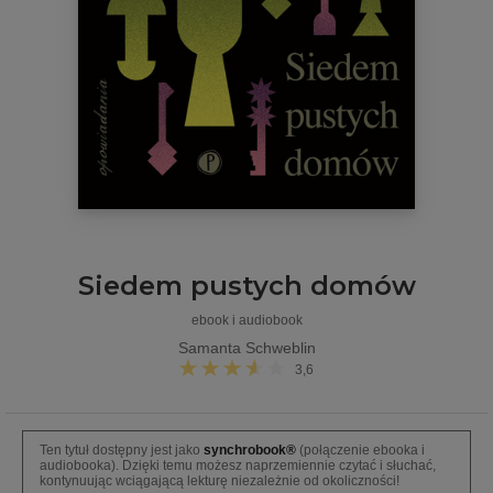
Siedem pustych domów
ebook i audiobook
Samanta Schweblin
3,6
Ten tytuł dostępny jest jako
synchrobook®
(połączenie ebooka i
audiobooka). Dzięki temu możesz naprzemiennie czytać i słuchać,
kontynuując wciągającą lekturę niezależnie od okoliczności!