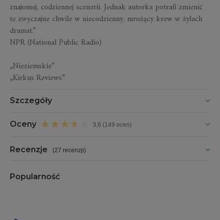
znajomej, codziennej scenerii. Jednak autorka potrafi zmienić
te zwyczajne chwile w niecodzienny, mrożący krew w żyłach
dramat.”
NPR (National Public Radio)
„Nieziemskie”
„Kirkus Reviews”
Szczegóły
Oceny
3,6 (149 ocen)
Recenzje
(
27 recenzji
)
Popularność