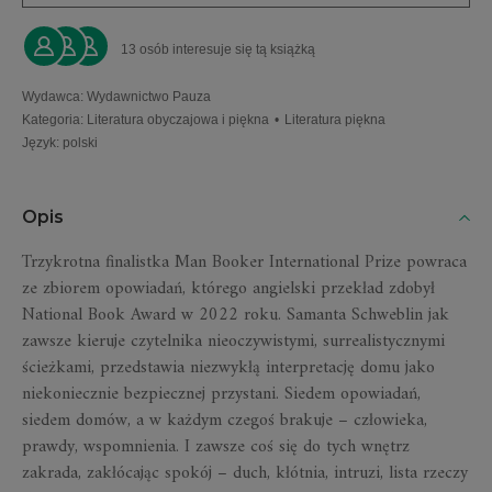
13 osób interesuje się tą książką
Wydawca
:
Wydawnictwo Pauza
Kategoria
:
Literatura obyczajowa i piękna
•
Literatura piękna
Język
:
polski
Opis
Trzykrotna finalistka Man Booker International Prize powraca
ze zbiorem opowiadań, którego angielski przekład zdobył
National Book Award w 2022 roku. Samanta Schweblin jak
zawsze kieruje czytelnika nieoczywistymi, surrealistycznymi
ścieżkami, przedstawia niezwykłą interpretację domu jako
niekoniecznie bezpiecznej przystani. Siedem opowiadań,
siedem domów, a w każdym czegoś brakuje – człowieka,
prawdy, wspomnienia. I zawsze coś się do tych wnętrz
zakrada, zakłócając spokój – duch, kłótnia, intruzi, lista rzeczy