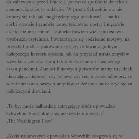
do załatwienia przed śmiercią, pierwsze spotkanie dziecka z
ciemnością, słabość rodziców. W prozie Schweblin nic nie
kończy się tak, jak moglibyśmy tego oczekiwać – matki i
córki, ojcowie i synowie, żony, teściowie, siostry i mężowie
często nie mają imion – autorka bowiem wiele pozostawia
wyobraźni czytelnika. Powtarzające się codzienne motywy, na
przykład pudła i pakowanie rzeczy, zestawia z godnymi
najlepszego horroru opisami, jak na przykład utrata zmysłów
wywołana izolacją, którą tak dobrze znamy z niedawnego
czasu pandemii. Zamiast filmowych potworów mamy tu jednak
nieustający niepokój, czy to jawa, czy sen, oraz świadomość, że
w zakamarkach naszych umysłów szaleństwo może kryć się za
najbliższymi drzwiami.
„To być może najbardziej intrygujący zbiór opowiadań
Schweblin. Spektakularne, niezwykłe opowieści.”
„The Washington Post”
„Akcja najnowszych opowiadań Schweblin rozgrywa się w