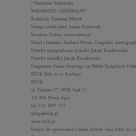
† Stanisław Salaterski
WIKARIUSZ GENERALNY
Redakcja: Zuzanna Marek
Uwagi redakcyjne: Adam Szymczak
Korekta: Seiton, www.seiton.pl
Skład i łamanie: Barbara Wrzos, Graphito, www.graph
Projekt typograficzny książki: Jakub Kosakowski
Projekt okładki: Jakub Kosakowski
Fragmenty Pisma Świętego za: Biblia Tysiąclecia Onl
RTCK Rób to co kochasz
RTCK
ul. Zielona 27, WSB, bud. C
33-300 Nowy Sącz
tel. 531 009 119
sklep@rtck.pl
www.rtck.pl
Dołącz do społeczności ludzi, którzy chcą robić to, c