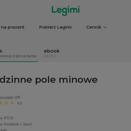
 na prezent
Pobierz Legimi
Cennik
k
ebook
mencie 3 dni za darmo
43,00 zł
dzinne pole minowe
zustak OP
4,6
a
:
RTCK
ia
:
Poradniki
•
Sport
olski