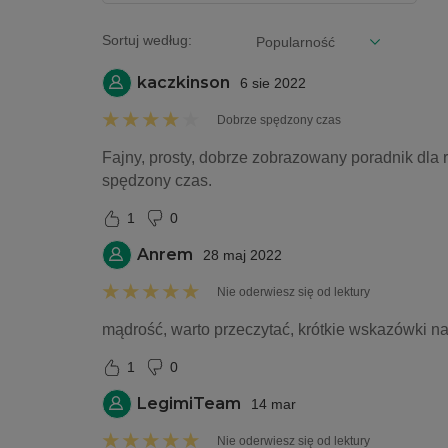
Sortuj według:
kaczkinson
6 sie 2022
Dobrze spędzony czas
Fajny, prosty, dobrze zobrazowany poradnik dla r
spędzony czas. 
1
0
Anrem
28 maj 2022
Nie oderwiesz się od lektury
mądrość, warto przeczytać, krótkie wskazówki na
1
0
LegimiTeam
14 mar
Nie oderwiesz się od lektury