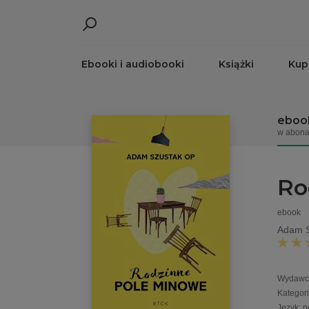
Ebooki i audiobooki
Książki
Kup
eboo
w abona
Ro
ebook
Adam S
Wydawc
Kategor
Język
:
p