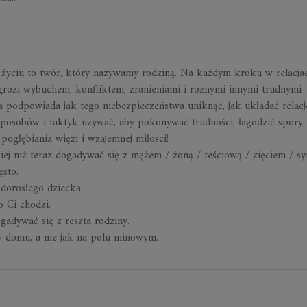
 życiu to twór, który nazywamy rodziną. Na każdym kroku w relacja
grozi wybuchem, konfliktem, zranieniami i rożnymi innymi trudnymi
a podpowiada jak tego niebezpieczeństwa uniknąć, jak układać relacj
sposobów i taktyk używać, aby pokonywać trudności, łagodzić spory,
pogłębiania więzi i wzajemnej miłości!
epiej niż teraz dogadywać się z mężem / żoną / teściową / zięciem / s
ęsto.
 dorosłego dziecka.
o Ci chodzi.
gadywać się z reszta rodziny.
e w domu, a nie jak na polu minowym.