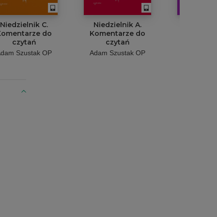
Niedzielnik C.
Niedzielnik A.
Niedziel
Komentarze do
Komentarze do
Komenta
czytań
czytań
czytań
uroczys
dam Szustak OP
Adam Szustak OP
Adam Szus