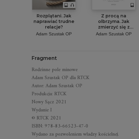
Rozplątani. Jak
Z procą na
naprawiać trudne
olbrzyma. Jak
relacje?
zmierzyć się z
czymś, co cię
Adam Szustak OP
Adam Szustak OP
przerasta? Lekcje
Dawida
Fragment
Rodzinne pole minowe
Adam Szustak OP dla RTCK
Autor: Adam Szustak OP
Produkcja: RTCK
Nowy Sącz 2021
Wydanie I
© RTCK 2021
ISBN: 978-83-66523-47-0
Wydano za pozwoleniem władzy kościelnej.