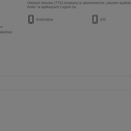
Odsłuch ebooka (TTS) dostepny w abonamencie „ebooki+audiob
limitu” w aplikacjach Legimi na:
Androidzie
iOS
e™
akietów)