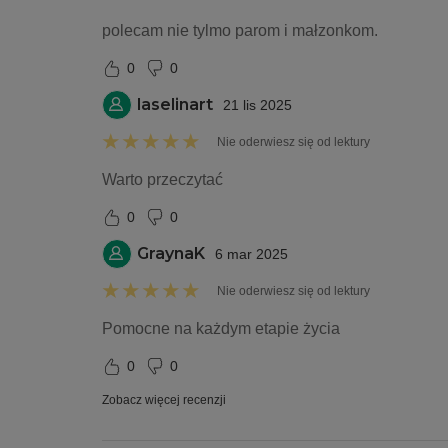
polecam nie tylmo parom i małzonkom. 
0
0
laselinart
21 lis 2025
Nie oderwiesz się od lektury
Warto przeczytać
0
0
GraynaK
6 mar 2025
Nie oderwiesz się od lektury
Pomocne na każdym etapie życia 
0
0
Zobacz więcej recenzji