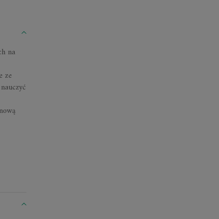
ch na
e ze
 nauczyć
ynową