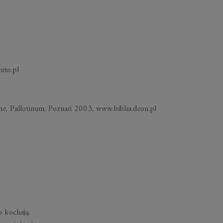
ito.pl
ine, Pallotinum, Poznań 2003, www.biblia.deon.pl
o kochają.