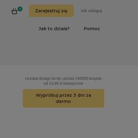
0
Zarejestruj się
lub
zaloguj
Jak to działa?
Pomoc
Uzyskaj dostęp do tej i ponad 240000 książek
od 14,99 zł miesięcznie
Wypróbuj przez 3 dni za
darmo