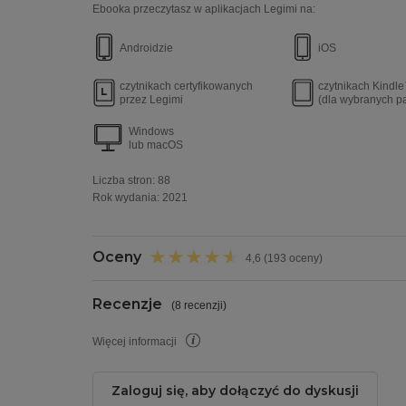
Ebooka przeczytasz w aplikacjach Legimi na:
Androidzie
iOS
czytnikach certyfikowanych
czytnikach Kindl
przez Legimi
(dla wybranych p
Windows
lub macOS
Liczba stron:
88
Rok wydania
:
2021
Oceny
4,6 (193 oceny)
Recenzje
(
8 recenzji
)
Więcej informacji
Zaloguj się, aby dołączyć do dyskusji