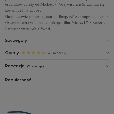
osadników zależy od Mickeya7. Oczywiście, jeśli uda mu się
nie umrzeć na dobre…
Na podstawie powieści Joon-ho Bong, reżyser nagrodzonego 4
Oscarami obrazu
Parasite
, nakręcił film
Mickey17
z Robertem
Pattinsonem w roli głównej.
Szczegóły
Oceny
4,5 (4 oceny)
Recenzje
(
2 recenzje
)
Popularność