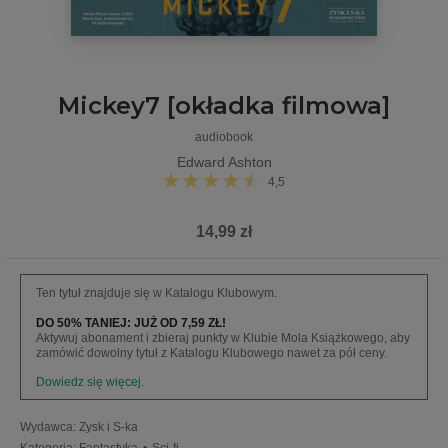
Mickey7 [okładka filmowa]
audiobook
Edward Ashton
4,5
14,99 zł
Ten tytuł znajduje się w Katalogu Klubowym.
DO 50% TANIEJ: JUŻ OD 7,59 ZŁ!
Aktywuj abonament i zbieraj punkty w Klubie Mola Książkowego, aby
zamówić dowolny tytuł z Katalogu Klubowego nawet za pół ceny.
Dowiedz się więcej.
Wydawca
:
Zysk i S-ka
Kategoria
:
Fantastyka
•
Sci-fi