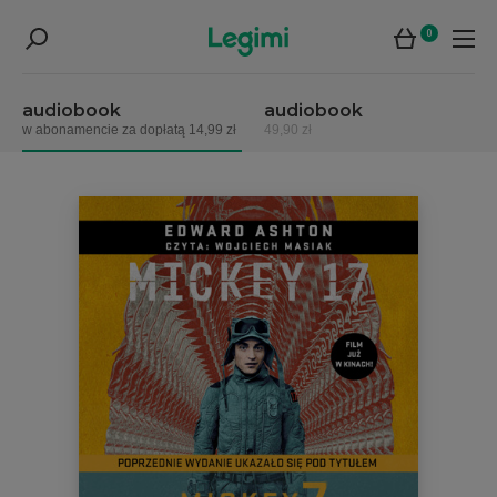
0
audiobook
audiobook
w abonamencie za dopłatą 14,99 zł
49,90 zł