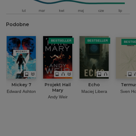
Podobne
BESTSELLER
BESTSELLER
BESTS
Mickey 7
Projekt Hail
Echo
Termu
Mary
Edward Ashton
Maciej Libera
Sven H
Andy Weir