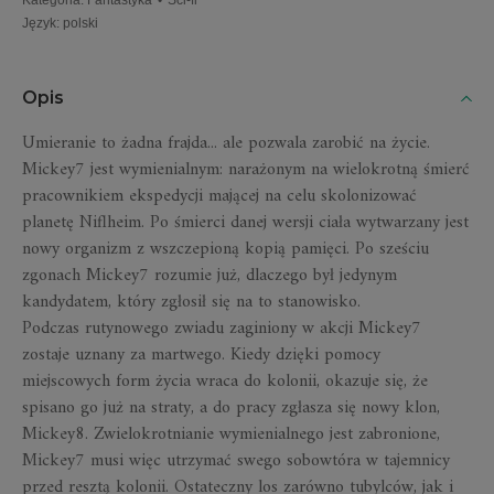
Język
:
polski
Opis
Umieranie to żadna frajda... ale pozwala zarobić na życie.
Mickey7 jest wymienialnym: narażonym na wielokrotną śmierć
pracownikiem ekspedycji mającej na celu skolonizować
planetę Niflheim. Po śmierci danej wersji ciała wytwarzany jest
nowy organizm z wszczepioną kopią pamięci. Po sześciu
zgonach Mickey7 rozumie już, dlaczego był jedynym
kandydatem, który zgłosił się na to stanowisko.
Podczas rutynowego zwiadu zaginiony w akcji Mickey7
zostaje uznany za martwego. Kiedy dzięki pomocy
miejscowych form życia wraca do kolonii, okazuje się, że
spisano go już na straty, a do pracy zgłasza się nowy klon,
Mickey8. Zwielokrotnianie wymienialnego jest zabronione,
Mickey7 musi więc utrzymać swego sobowtóra w tajemnicy
przed resztą kolonii. Ostateczny los zarówno tubylców, jak i