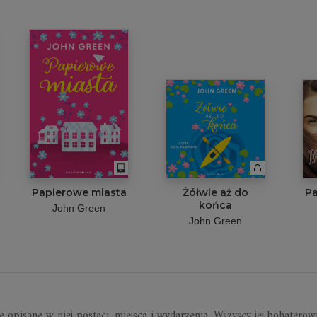
Papierowe miasta
Żółwie aż do
Pa
końca
John Green
John Green
ie opisane w niej postaci, miejsca i wydarzenia. Wszyscy jej bohaterow