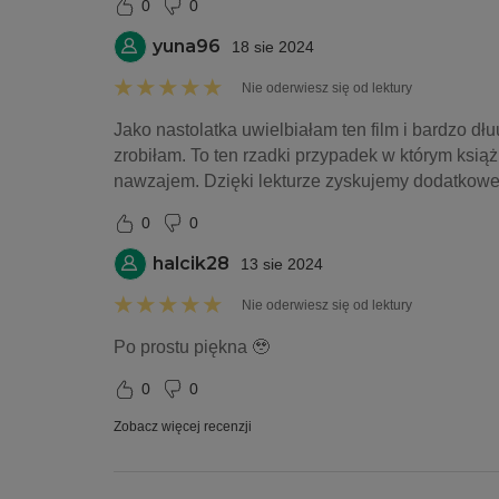
0
0
yuna96
18 sie 2024
Nie oderwiesz się od lektury
Jako nastolatka uwielbiałam ten film i bardzo dł
zrobiłam. To ten rzadki przypadek w którym książka
nawzajem. Dzięki lekturze zyskujemy dodatkowe 
0
0
halcik28
13 sie 2024
Nie oderwiesz się od lektury
Po prostu piękna 🥹
0
0
Zobacz więcej recenzji