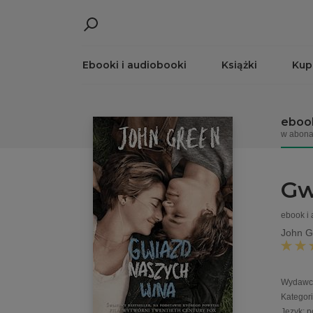
Ebooki i audiobooki
Książki
Kup
ebook
w abona
Gw
ebook i
John G
Wydawc
Kategor
Język
:
p