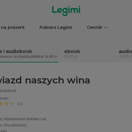
 na prezent
Pobierz Legimi
Cennik
 i audiobook
ebook
audi
mencie za dopłatą
29,98 zł
14,99 zł
29,90 zł
34,90 zł
iazd naszych wina
 audiobook
reen
4,5
a
:
Wydawnictwo Bukowy Las
ia
:
Dla młodzieży
olski