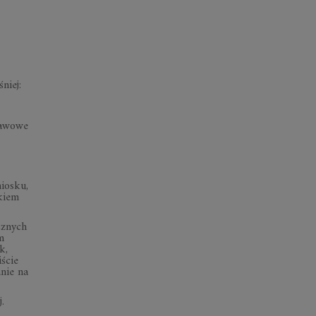
niej:
tawowe
iosku,
kiem
cznych
m
k,
ście
mnie na
.