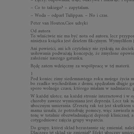
– Łączy, odpowiada, truje, odkrywa i maskuje. Popatr
– Co to takiego? – zapytałam.
– Woda – odparł Tulippan. – No i czas.
Peter van Houten,Cios udręki
Od autora
To właściwie nie ma być nota od autora, lecz przypo
niniejsza książka jest dziełem fikcyjnym. Wymyśliłem j
Ani powieści, ani ich czytelnicy nie zyskują na docie
usiłowania podważają koncepcję, że zmyślone opowie
założenie naszego gatunku.
Będę zatem wdzięczny za współpracę w tej materii.
1
Pod koniec zimy siedemnastego roku mojego życia m
bo rzadko wychodziłam z domu, spędzałam długie god
sporo wolnego czasu, którego miałam w nadmiarze, p
W każdej ulotce, na każdej stronie internetowej i w
choroby zawsze wymieniana jest depresja. Lecz tak n
ubocznym umierania. (Zresztą rak też jest skutkiem 
mama uznała, że potrzebuję pomocy, więc zawiozła mn
tonę w totalnie obezwładniającej depresji klinicznej
cotygodniowe zajęcia grupy wsparcia.
Do grupy, której skład bezustannie się zmieniał, na
Dlaczego jej skład się zmieniał? Efekt uboczny umiera