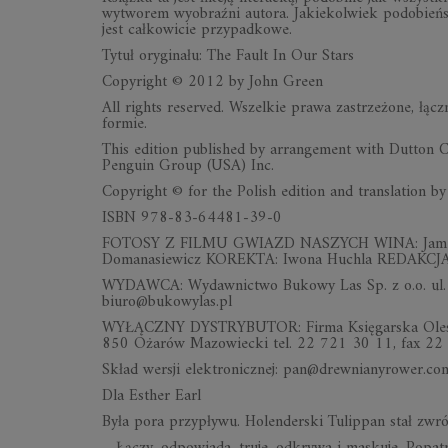
wytworem wyobraźni autora. Jakiekolwiek podobieńst
jest całkowicie przypadkowe.
Tytuł oryginału: The Fault In Our Stars
Copyright © 2012 by John Green
All rights reserved. Wszelkie prawa zastrzeżone, łąc
formie.
This edition published by arrangement with Dutton 
Penguin Group (USA) Inc.
Copyright © for the Polish edition and translation
ISBN 978-83-64481-39-0
FOTOSY Z FILMU GWIAZD NASZYCH WINA: James Br
Domanasiewicz KOREKTA: Iwona Huchla REDAKCJ
WYDAWCA: Wydawnictwo Bukowy Las Sp. z o.o. ul. 
biuro@bukowylas.pl
WYŁĄCZNY DYSTRYBUTOR: Firma Księgarska Olesiejuk
850 Ożarów Mazowiecki tel. 22 721 30 11, fax 22 72
Skład wersji elektronicznej: pan@drewnianyrower.co
Dla Esther Earl
Była pora przypływu. Holenderski Tulippan stał zwr