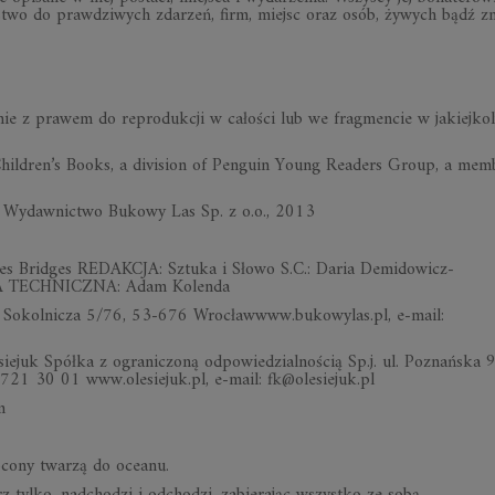
wo do prawdziwych zdarzeń, firm, miejsc oraz osób, żywych bądź zm
znie z prawem do reprodukcji w całości lub we fragmencie w jakiejko
Children’s Books, a division of Penguin Young Readers Group, a mem
 by Wydawnictwo Bukowy Las Sp. z o.o., 2013
idges REDAKCJA: Sztuka i Słowo S.C.: Daria Demidowicz-
A TECHNICZNA: Adam Kolenda
Sokolnicza 5/76, 53-676 Wrocławwww.bukowylas.pl, e-mail:
 Spółka z ograniczoną odpowiedzialnością Sp.j. ul. Poznańska 9
1 30 01 www.olesiejuk.pl, e-mail: fk@olesiejuk.pl
m
ócony twarzą do oceanu.