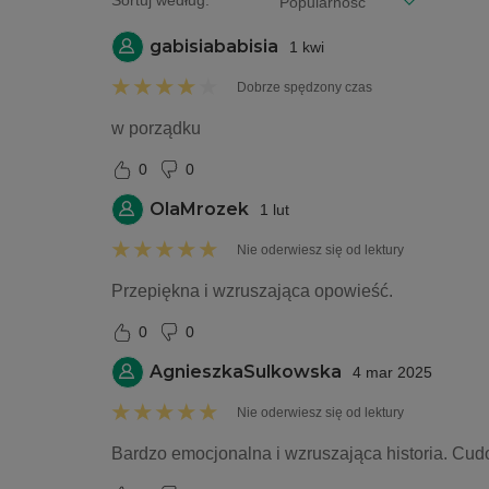
Sortuj według:
gabisiababisia
1 kwi
Dobrze spędzony czas
w porządku 
0
0
OlaMrozek
1 lut
Nie oderwiesz się od lektury
Przepiękna i wzruszająca opowieść.
0
0
AgnieszkaSulkowska
4 mar 2025
Nie oderwiesz się od lektury
Bardzo emocjonalna i wzruszająca historia. Cud