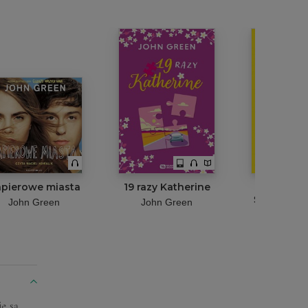
pierowe miasta
19 razy Katherine
Tuberku
Śladami za
John Green
John Green
infek
John G
ie są