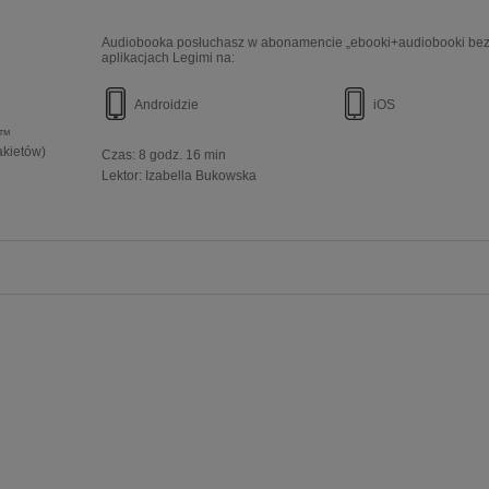
Audiobooka posłuchasz w abonamencie „ebooki+audiobooki bez 
aplikacjach Legimi na:
Androidzie
iOS
e™
akietów)
Czas:
8 godz. 16 min
Lektor:
Izabella Bukowska