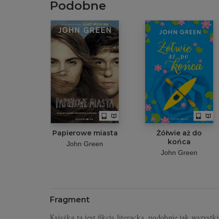
Podobne
Papierowe miasta
Żółwie aż do
końca
John Green
John Green
Fragment
Książka ta jest fikcją literacką, podobnie jak wszystk