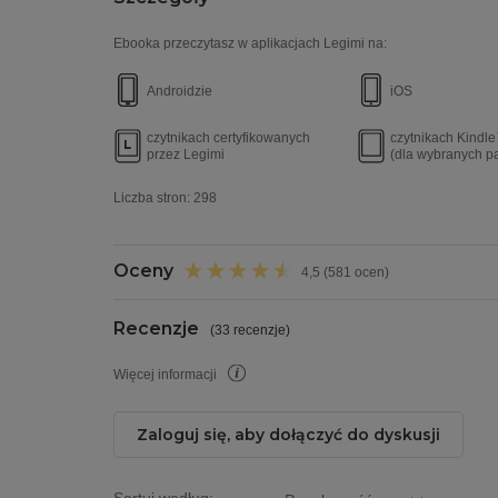
Ebooka przeczytasz w aplikacjach Legimi na:
Androidzie
iOS
czytnikach certyfikowanych
czytnikach Kindl
przez Legimi
(dla wybranych p
Liczba stron:
298
Oceny
4,5 (581 ocen)
Recenzje
(
33 recenzje
)
Więcej informacji
Zaloguj się, aby dołączyć do dyskusji