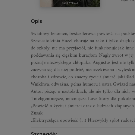
Opis
Światowy fenomen, bestsellerowa powieść, na podsta
Szesnastoletnia Hazel choruje na raka i tylko dzięki c
do szkoły, nie ma przyjaciół, nie funkcjonuje jak inn
poddawania się ciężkim kuracjom. Nagły zwrot w jej 
poznaje niezwykłego chłopaka. Augustus jest nie tylk
zaczyna się dla niej podróż, nieoczekiwana i wytęsk
choroba i zdrowie, co znaczy życie i śmierć, jaki śla
Wnikliwa, odważna, pełna humoru i ostra Gwiazd nasz
Autor, pisząc o nastolatkach, ale nie tylko dla nich, 
"Inteligentniejsza, mocniejsza Love Story dla pokolen
„Powieść o życiu i śmierci oraz o ludziach złapanych 
Zusak
„Elektryzująca opowieść (…) Niezwykły splot radości
Szczegóły