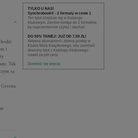
TYLKO U NAS!
Synchrobook® - 2 formaty w cenie 1
Ten tytuł znajduje się w Katalogu
Klubowym. Zamów dostęp do 2 formatów,
by naprzemiennie czytać i słuchać.
DO 50% TANIEJ: JUŻ OD 7,59 ZŁ!
chodzi
Aktywuj abonament i zbieraj punkty w
Klubie Mola Książkowego, aby zamówić
em i
dowolny tytuł z Katalogu Klubowego
ży
nawet za pół ceny.
any. Tak
Dowiedz się więcej.
czym są
 Greena.
us