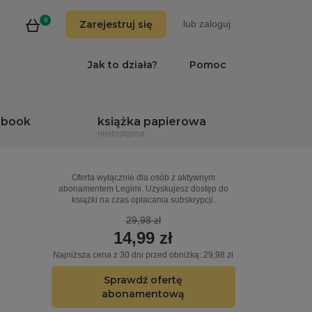
0
Zarejestruj się
lub
zaloguj
Jak to działa?
Pomoc
obook
książka papierowa
niedostępna
Oferta wyłącznie dla osób z aktywnym
abonamentem Legimi. Uzyskujesz dostęp do
książki na czas opłacania subskrypcji.
29,98 zł
14,99 zł
Najniższa cena z 30 dni przed obniżką: 29,98 zł
Sprawdź ofertę
abonamentową