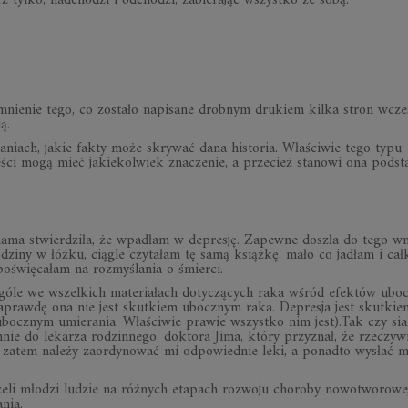
z tylko, nadchodzi i odchodzi, zabierając wszystko ze sobą.
mnienie tego, co zostało napisane drobnym drukiem kilka stron wcześ
ą.
kaniach, jakie fakty może skrywać dana historia. Właściwie tego typu
ści mogą mieć jakiekolwiek znaczenie, a przecież stanowi ona pods
ama stwierdziła, że wpadłam w depresję. Zapewne doszła do tego wn
ziny w łóżku, ciągle czytałam tę samą książkę, mało co jadłam i cał
oświęcałam na rozmyślania o śmierci.
 ogóle we wszelkich materiałach dotyczących raka wśród efektów ubo
aprawdę ona nie jest skutkiem ubocznym raka. Depresja jest skutkie
ubocznym umierania. Właściwie prawie wszystko nim jest).Tak czy sia
ie do lekarza rodzinnego, doktora Jima, który przyznał, że rzeczywi
, a zatem należy zaordynować mi odpowiednie leki, a ponadto wysłać 
leżeli młodzi ludzie na różnych etapach rozwoju choroby nowotworowej
nia.