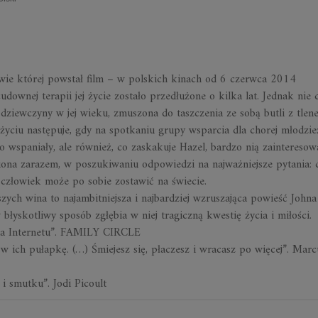
wie której powstał film – w polskich kinach od 6 czerwca 2014
udownej terapii jej życie zostało przedłużone o kilka lat. Jednak nie 
e dziewczyny w jej wieku, zmuszona do taszczenia ze sobą butli z tlen
życiu następuje, gdy na spotkaniu grupy wsparcia dla chorej młodzie
o wspaniały, ale również, co zaskakuje Hazel, bardzo nią zainteresow
niona zarazem, w poszukiwaniu odpowiedzi na najważniejsze pytania: 
d człowiek może po sobie zostawić na świecie.
ych wina to najambitniejsza i najbardziej wzruszająca powieść Johna
w błyskotliwy sposób zgłębia w niej tragiczną kwestię życia i miłości.
ia Internetu”
. FAMILY CIRCLE
w ich pułapkę. (…) Śmiejesz się, płaczesz i wracasz po więcej”.
Marc
 i smutku”
. Jodi Picoult