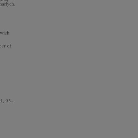
arłych,
lwiek
ber of
1, 05-