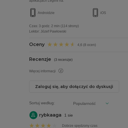
aplikacjach Legimi na:
Androidzie
iOS
Czas:
3 godz. 2 min
(114 strony)
Lektor:
Józef Pawłowski
Oceny
4,6 (8 ocen)
Recenzje
(
3 recenzje
)
Więcej informacji
Zaloguj się, aby dołączyć do dyskusji
Sortuj według:
rybkaaga
1 sie
Dobrze spędzony czas