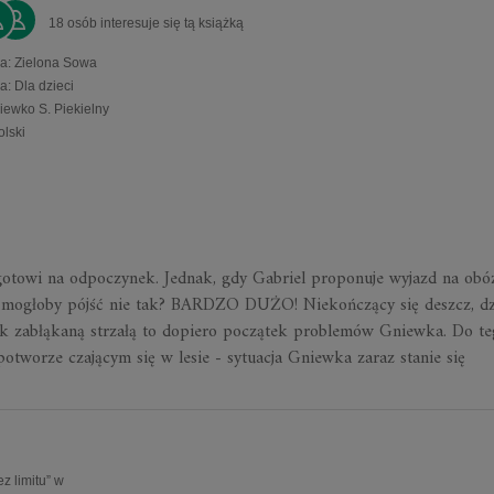
18 osób interesuje się tą książką
a
:
Zielona Sowa
ia
:
Dla dzieci
iewko S. Piekielny
olski
gotowi na odpoczynek. Jednak, gdy Gabriel proponuje wyjazd na obó
o mogłoby pójść nie tak? BARDZO DUŻO! Niekończący się deszcz, dz
ek zabłąkaną strzałą to dopiero początek problemów Gniewka. Do t
otworze czającym się w lesie - sytuacja Gniewka zaraz stanie się
 limitu” w