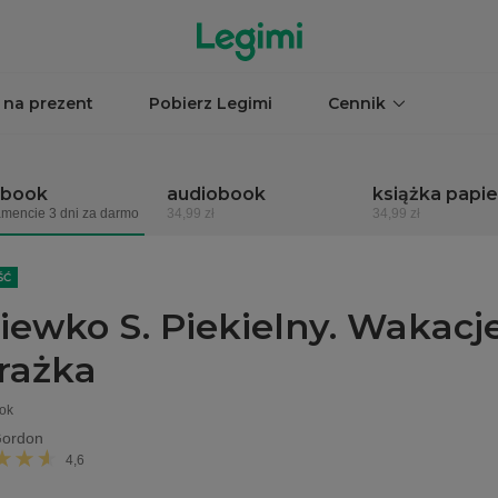
 na prezent
Pobierz Legimi
Cennik
obook
audiobook
książka papi
mencie 3 dni za darmo
34,99 zł
34,99 zł
ŚĆ
iewko S. Piekielny. Wakacje
rażka
ok
Gordon
4,6