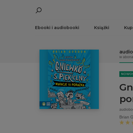
Ebooki i audiobooki
Książki
Kup
audi
w abona
NOWO
Gn
po
audiobo
Brian 