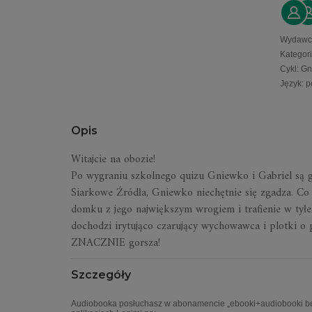
Wydawc
Kategor
Cykl
:
Gn
Język
:
p
Opis
Witajcie na obozie!
Po wygraniu szkolnego quizu Gniewko i Gabriel są 
Siarkowe Źródła, Gniewko niechętnie się zgadza. C
domku z jego największym wrogiem i trafienie w tył
dochodzi irytująco czarujący wychowawca i plotki o p
ZNACZNIE gorsza!
Szczegóły
Audiobooka posłuchasz w abonamencie „ebooki+audiobooki bez