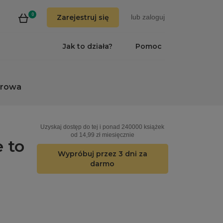
0
Zarejestruj się
lub
zaloguj
Jak to działa?
Pomoc
erowa
Uzyskaj dostęp do tej i ponad 240000 książek
od 14,99 zł miesięcznie
 to
Wypróbuj przez 3 dni za
darmo