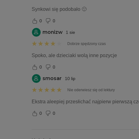
Synkowi się podobało 🙂
0
0
monizw
1 sie
Dobrze spędzony czas
Spoko, ale dzieciaki wolą inne pozycje 
0
0
smosar
10 lip
Nie oderwiesz się od lektury
Ekstra aleepiej przesłichać najpierw pierwszą cz
0
0