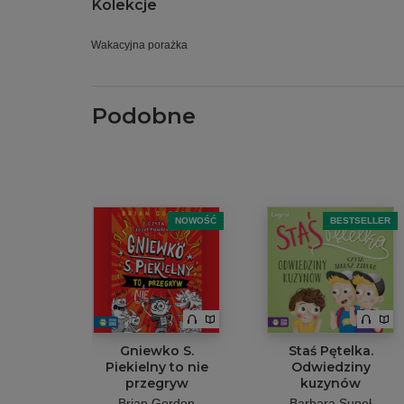
Kolekcje
Wakacyjna porażka
Podobne
NOWOŚĆ
BESTSELLER
Gniewko S.
Staś Pętelka.
Piekielny to nie
Odwiedziny
przegryw
kuzynów
Brian Gordon
Barbara Supeł