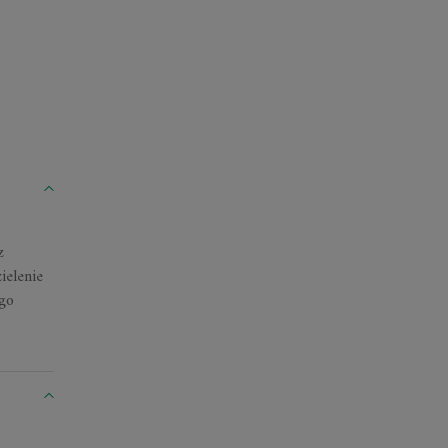
z
ielenie
ego