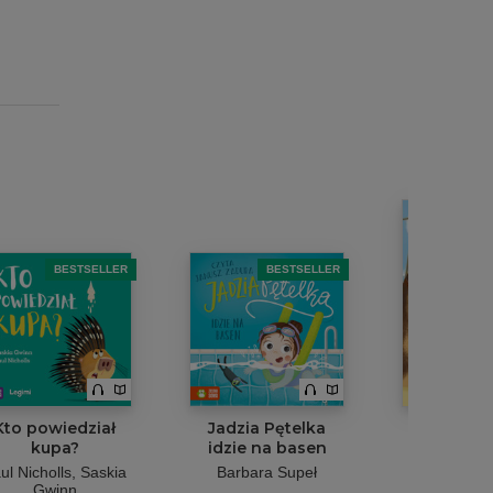
B
BESTSELLER
BESTSELLER
Kto powiedział
Jadzia Pętelka
POPR-ańc
kupa?
idzie na basen
Magia przy
ul Nicholls
Saskia
Barbara Supeł
Anna Sak
Gwinn