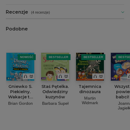
Recenzje
(
4 recenzje
)
Podobne
NOWOŚĆ
BESTSELLER
BESTSELLER
BESTS
Gniewko S.
Staś Pętelka.
Tajemnica
Wszyst
Piekielny.
Odwiedziny
dinozaura
powi
Wakacje to
kuzynów
babci!
Martin
porażka
kosmos
Widmark
Brian Gordon
Barbara Supeł
Joann
Jagiełł