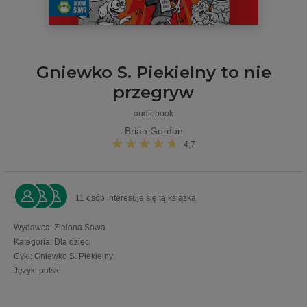
Gniewko S. Piekielny to nie
przegryw
audiobook
Brian Gordon
4,7
11 osób interesuje się tą książką
Wydawca
:
Zielona Sowa
Kategoria
:
Dla dzieci
Cykl
:
Gniewko S. Piekielny
Język
:
polski