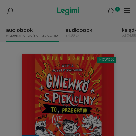
0
audiobook
audiobook
książ
w abonamencie 3 dni za darmo
34,99 zł
od 34,99
NOWOŚĆ