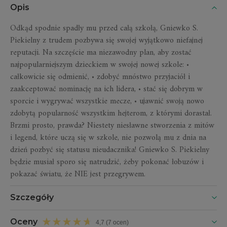
Opis
Odkąd spodnie spadły mu przed całą szkołą, Gniewko S.
Piekielny z trudem pozbywa się swojej wyjątkowo niefajnej
reputacji. Na szczęście ma niezawodny plan, aby zostać
najpopularniejszym dzieckiem w swojej nowej szkole: •
całkowicie się odmienić, • zdobyć mnóstwo przyjaciół i
zaakceptować nominację na ich lidera, • stać się dobrym w
sporcie i wygrywać wszystkie mecze, • ujawnić swoją nowo
zdobytą popularność wszystkim hejterom, z którymi dorastał.
Brzmi prosto, prawda? Niestety niesławne stworzenia z mitów
i legend, które uczą się w szkole, nie pozwolą mu z dnia na
dzień pozbyć się statusu nieudacznika! Gniewko S. Piekielny
będzie musiał sporo się natrudzić, żeby pokonać łobuzów i
pokazać światu, że NIE jest przegrywem.
Szczegóły
Oceny
4,7 (7 ocen)