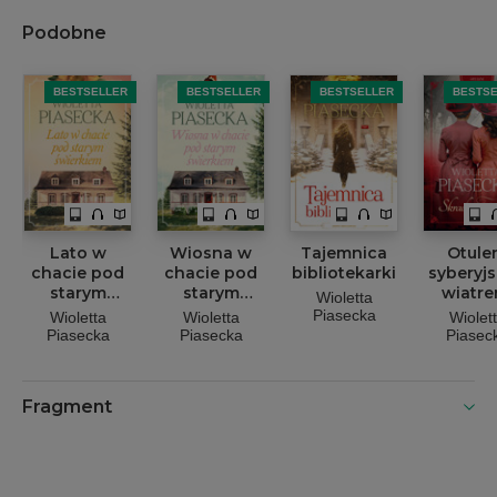
Podobne
BESTSELLER
BESTSELLER
BESTSELLER
BESTS
Lato w
Wiosna w
Tajemnica
Otule
chacie pod
chacie pod
bibliotekarki
syberyj
starym
starym
wiatre
Wioletta
świerkiem
świerkiem
Skradzi
Piasecka
Wioletta
Wioletta
Wiolet
miłoś
Piasecka
Piasecka
Piasec
Fragment