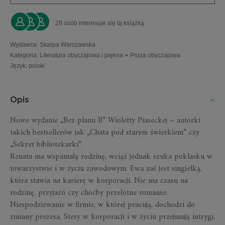
29 osób interesuje się tą książką
Wydawca
:
Skarpa Warszawska
Kategoria
:
Literatura obyczajowa i piękna
•
Proza obyczajowa
Język
:
polski
Opis
Nowe wydanie „Bez planu B” Wioletty Piaseckej – autorki
takich bestsellerów jak „Chata pod starym świerkiem” czy
„Sekret bibliotekarki”.
Renata ma wspaniałą rodzinę, wciąż jednak szuka poklasku w
towarzystwie i w życiu zawodowym. Ewa zaś jest singielką,
która stawia na karierę w korporacji. Nie ma czasu na
rodzinę, przyjaźń czy choćby przelotne romanse.
Niespodziewanie w firmie, w której pracują, dochodzi do
zmiany prezesa. Stery w korporacji i w życiu przejmują intrygi,