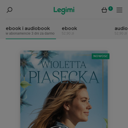
0
ebook i audiobook
ebook
audi
w abonamencie 3 dni za darmo
52,90 zł
52,90 zł
NOWOŚĆ