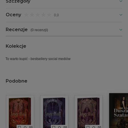
Szczegóły
Oceny
0,0
Recenzje
(
0 recenzji
)
Kolekcje
To warto kupić - bestsellery social mediów
Podobne