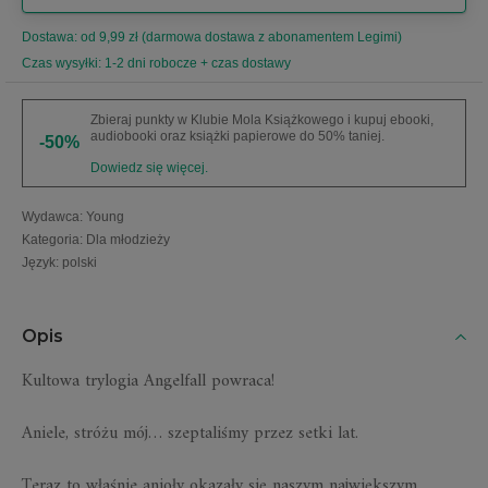
Dostawa: od 9,99 zł (darmowa dostawa z abonamentem Legimi)
Czas wysyłki: 1-2 dni robocze + czas dostawy
Zbieraj punkty w Klubie Mola Książkowego i kupuj ebooki,
audiobooki oraz książki papierowe do 50% taniej.
-50%
Dowiedz się więcej.
Wydawca
:
Young
Kategoria
:
Dla młodzieży
Język
:
polski
Opis
Kultowa trylogia Angelfall powraca!
Aniele, stróżu mój… szeptaliśmy przez setki lat.
Teraz to właśnie anioły okazały się naszym największym