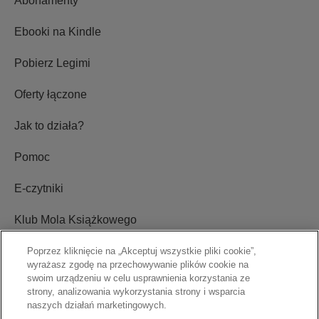
Abonamenty
Ebooki na Kindle
Pobierz Legimi
Oferty łączone
Jak to działa?
Pomoc
E-czytniki
Klub Mola Książkowego
Ustawienia plików cookie
Poprzez kliknięcie na „Akceptuj wszystkie pliki cookie”,
wyrażasz zgodę na przechowywanie plików cookie na
swoim urządzeniu w celu usprawnienia korzystania ze
Blog
strony, analizowania wykorzystania strony i wsparcia
naszych działań marketingowych.
Relacje inwestorskie