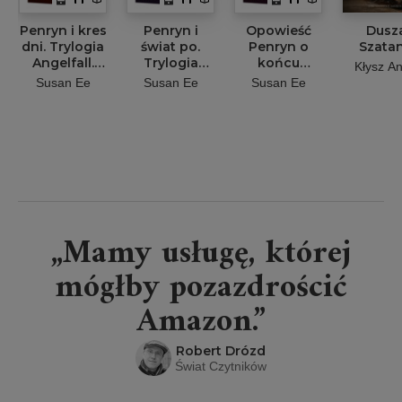
Penryn i kres
Penryn i
Opowieść
Dusz
dni. Trylogia
świat po.
Penryn o
Szata
Angelfall.
Trylogia
końcu
Kłysz A
Tom 3
Angelfall.
świata.
Susan Ee
Susan Ee
Susan Ee
(barwione
Tom 2
Trylogia
brzegi)
(barwione
Angelfall.
brzegi)
Tom 1
(barwione
brzegi)
„Mamy usługę, której
mógłby pozazdrościć
Amazon.”
Robert Drózd
Świat Czytników