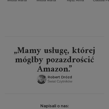
Mituta Marta
Mituta Marta
Kłysz Anna
Claudia P
„Mamy usługę, której
mógłby pozazdrościć
Amazon.”
Robert Drózd
Świat Czytników
Napisali o nas: