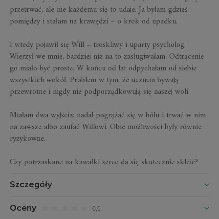
przetrwać, ale nie każdemu się to udaje. Ja byłam gdzieś
pomiędzy i stałam na krawędzi – o krok od upadku.
I wtedy pojawił się Will – troskliwy i uparty psycholog.
Wierzył we mnie, bardziej niż na to zasługiwałam. Odtrącenie
go miało być proste. W końcu od lat odpychałam od siebie
wszystkich wokół. Problem w tym, że uczucia bywają
przewrotne i nigdy nie podporządkowują się naszej woli.
Miałam dwa wyjścia: nadal pogrążać się w bólu i trwać w nim
na zawsze albo zaufać Willowi. Obie możliwości były równie
ryzykowne.
Czy potrzaskane na kawałki serce da się skutecznie skleić?
Szczegóły
Oceny
0,0