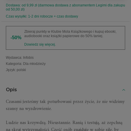
Dostawa: od 9,99 zł (darmowa dostawa z abonamentem Legimi dla zakupu
od 50,00 zł)
Czas wysyłki: 1-2 dni robocze + czas dostawy
Zbieraj punkty w Klubie Mola Książkowego i kupuj ebooki,
audiobooki oraz książki papierowe do 50% taniej.
-50%
Dowiedz się więcej.
Wydawca
:
Infobis
Kategoria
:
Dla młodzieży
Język
:
polski
Opis
Czasami jesteśmy tak poturbowani przez życie, że nie widzimy
szansy na wyzdrowienie.
Ludzie nas krzywdzą. Nieustannie. Ranią i testują, aż zepchną
na skraj wytrzymałości. Część osób znajduje w sobie siłę, by