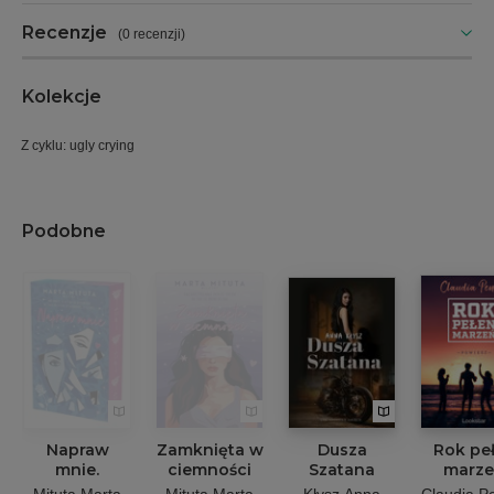
Recenzje
(
0 recenzji
)
Kolekcje
Z cyklu: ugly crying
Podobne
Napraw
Zamknięta w
Dusza
Rok pe
mnie.
ciemności
Szatana
marz