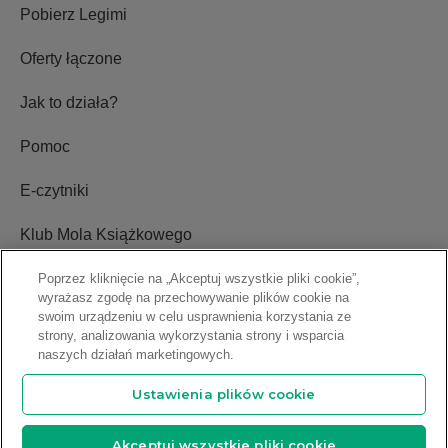
Pobierz Legimi
Oferty łączone
Jak to działa?
Pomoc
E-czytniki
Klub Mola Książkowego
Ustawienia plików cookie
Poprzez kliknięcie na „Akceptuj wszystkie pliki cookie”,
wyrażasz zgodę na przechowywanie plików cookie na
swoim urządzeniu w celu usprawnienia korzystania ze
Blog
strony, analizowania wykorzystania strony i wsparcia
naszych działań marketingowych.
Relacje inwestorskie
Ustawienia plików cookie
Copyright © 2009-2026 Legimi S.A. Wszelkie prawa zastrzeżone.
Akceptuj wszystkie pliki cookie