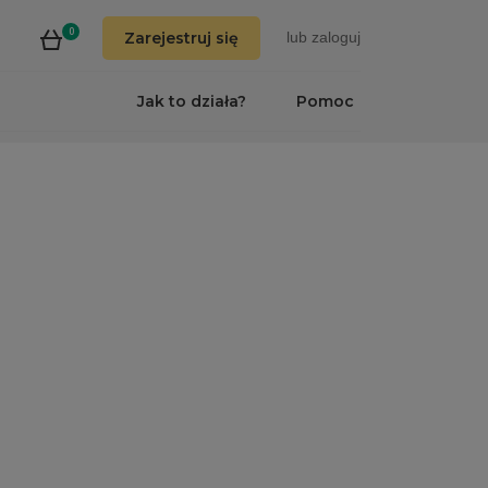
0
Zarejestruj się
lub
zaloguj
Jak to działa?
Pomoc