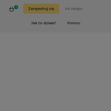
0
Zarejestruj się
lub
zaloguj
Jak to działa?
Pomoc