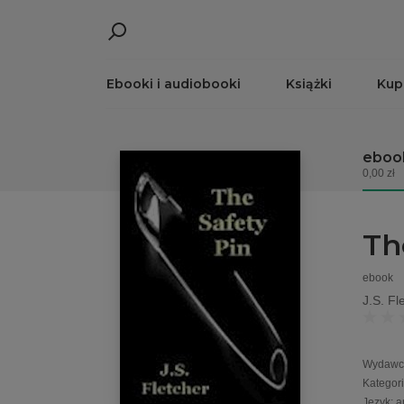
Ebooki i audiobooki
Książki
Kup
eboo
0,00 zł
Th
ebook
J.S. Fl
Wydawc
Kategor
Język
:
a