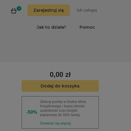
0
Zarejestruj się
lub
zaloguj
Jak to działa?
Pomoc
0,00 zł
Dodaj do koszyka
Zbieraj punkty w Klubie Mola
Książkowego i kupuj ebooki,
audiobooki oraz książki
-50%
papierowe do 50% taniej.
Dowiedz się więcej.