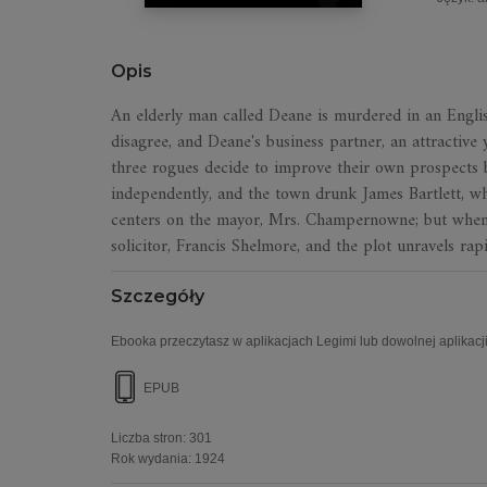
Opis
An elderly man called Deane is murdered in an Englis
disagree, and Deane's business partner, an attractive
three rogues decide to improve their own prospects
independently, and the town drunk James Bartlett, wh
centers on the mayor, Mrs. Champernowne; but when th
solicitor, Francis Shelmore, and the plot unravels rapi
Szczegóły
Ebooka przeczytasz w aplikacjach Legimi lub dowolnej aplikacji
EPUB
Liczba stron:
301
Rok wydania
:
1924