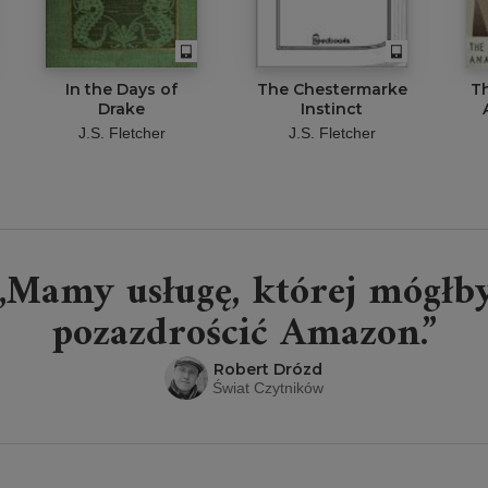
In the Days of
The Chestermarke
Th
Drake
Instinct
J.S. Fletcher
J.S. Fletcher
„Mamy usługę, której mógłb
pozazdrościć Amazon.”
Robert Drózd
Świat Czytników