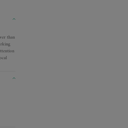
wer than
orking
ttention
ocal