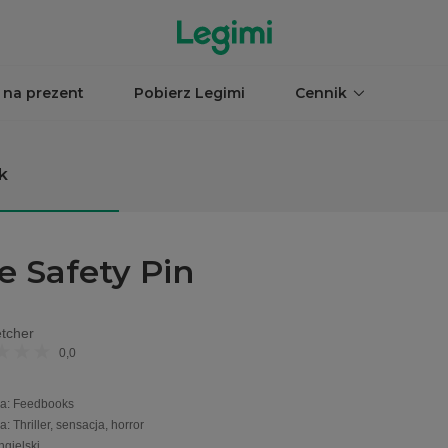
 na prezent
Pobierz Legimi
Cennik
k
e Safety Pin
etcher
0,0
a
:
Feedbooks
ia
:
Thriller, sensacja, horror
ngielski