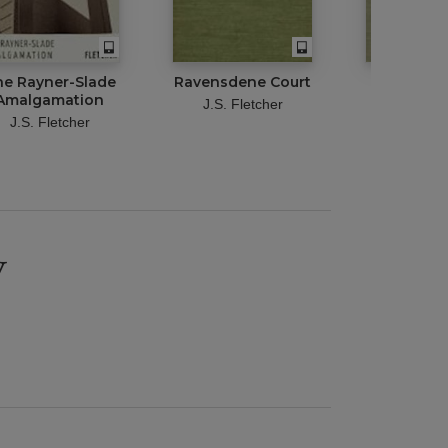
e Rayner-Slade
Ravensdene Court
The Her
Amalgamation
Prope
J.S. Fletcher
J.S. Fletcher
J.S. Fle
y