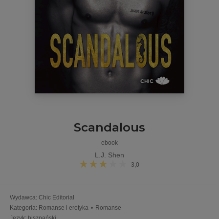
Scandalous
ebook
L.J. Shen
3,0
Wydawca
:
Chic Editorial
Kategoria
:
Romanse i erotyka
•
Romanse
Język
:
hiszpański