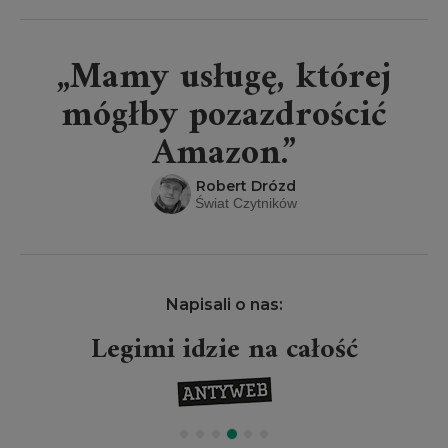
„Mamy usługę, której
mógłby pozazdrościć
Amazon.”
Robert Drózd
Świat Czytników
Napisali o nas:
Legimi idzie na całość