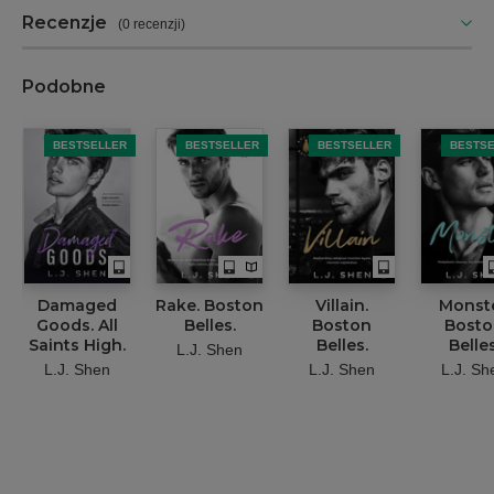
Recenzje
(
0 recenzji
)
Podobne
BESTSELLER
BESTSELLER
BESTSELLER
BESTS
Damaged
Rake. Boston
Villain.
Monste
Goods. All
Belles.
Boston
Bosto
Saints High.
Belles.
Belles
L.J. Shen
L.J. Shen
L.J. Shen
L.J. Sh