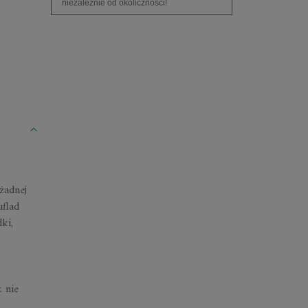
niezależnie od okoliczności!
żadnej
uflad
ki,
k nie