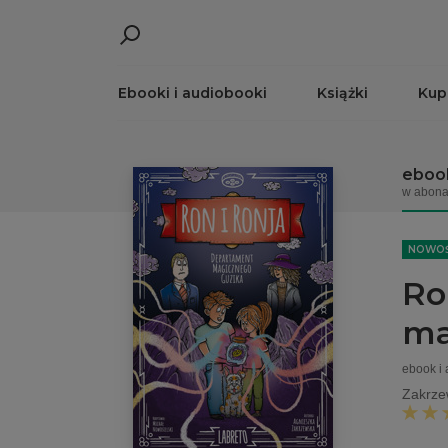
Ebooki i audiobooki
Książki
Kup
ebook
w abona
NOWO
Ro
ma
ebook i
Zakrze