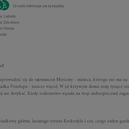
10 osób interesuje się tą książką
a
:
Labreto
ia
:
Dla dzieci
n i Ronja
olski
ód!
eprowadzić się do tajemniczej Mieściny - miejsca, którego nie ma na 
adka Penelopa - jeszcze więcej. W jej krzywym domu stoją tysiące sz
j nie dotykać. Kiedy rodzeństwo wpada na trop niebezpiecznej zagad
iadkowy globus, łaciatego teriera Krokodyla i coś, czego żaden guzi