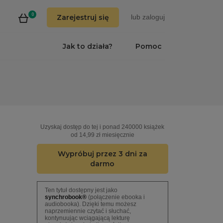
0
Zarejestruj się
lub
zaloguj
Jak to działa?
Pomoc
Uzyskaj dostęp do tej i ponad 240000 książek
od 14,99 zł miesięcznie
Wypróbuj przez 3 dni za
darmo
Ten tytuł dostępny jest jako
synchrobook®
(połączenie ebooka i
audiobooka). Dzięki temu możesz
naprzemiennie czytać i słuchać,
kontynuując wciągającą lekturę