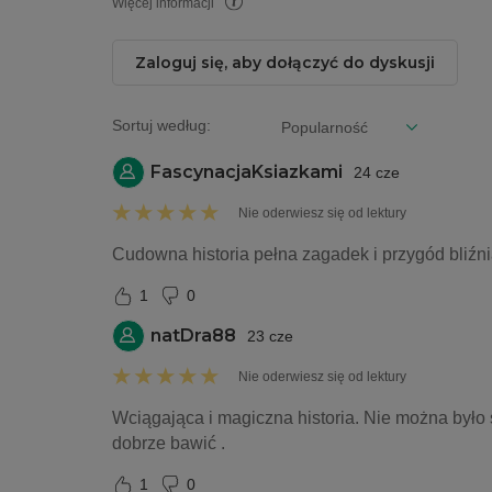
Więcej informacji
Zaloguj się, aby dołączyć do dyskusji
Sortuj według:
FascynacjaKsiazkami
24 cze
Nie oderwiesz się od lektury
Cudowna historia pełna zagadek i przygód bliźn
1
0
natDra88
23 cze
Nie oderwiesz się od lektury
Wciągająca i magiczna historia. Nie można było s
dobrze bawić . 
1
0