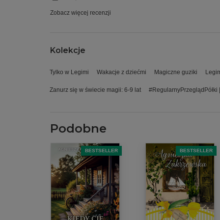
Zobacz więcej recenzji
Kolekcje
Tylko w Legimi
Wakacje z dziećmi
Magiczne guziki
Legim
Zanurz się w świecie magii: 6-9 lat
#RegularnyPrzeglądPółki 
Podobne
BESTSELLER
BESTSELLER