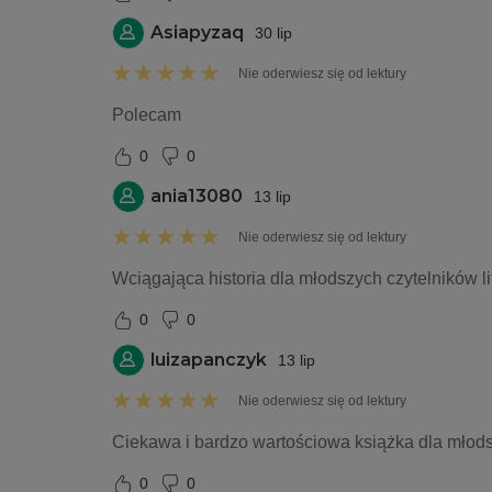
Asiapyzaq
30 lip
Nie oderwiesz się od lektury
Polecam
0
0
ania13080
13 lip
Nie oderwiesz się od lektury
Wciągająca historia dla młodszych czytelników lit
0
0
luizapanczyk
13 lip
Nie oderwiesz się od lektury
Ciekawa i bardzo wartościowa książka dla młodsz
0
0