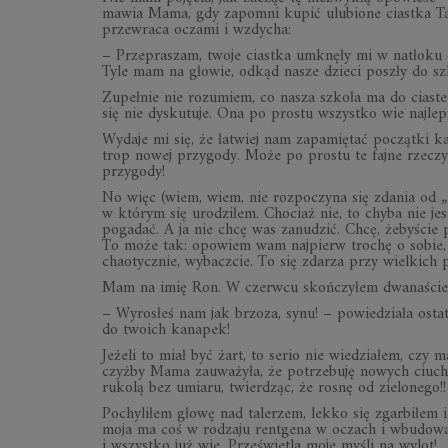
mawia Mama, gdy zapomni kupić ulubione ciastka Tat
przewraca oczami i wzdycha:
– Przepraszam, twoje ciastka umknęły mi w natłoku 
Tyle mam na głowie, odkąd nasze dzieci poszły do sz
Zupełnie nie rozumiem, co nasza szkoła ma do ciaste
się nie dyskutuje. Ona po prostu wszystko wie najlepi
Wydaje mi się, że łatwiej nam zapamiętać początki k
trop nowej przygody. Może po prostu te fajne rzeczy 
przygody!
No więc (wiem, wiem, nie rozpoczyna się zdania od 
w którym się urodziłem. Chociaż nie, to chyba nie je
pogadać. A ja nie chcę was zanudzić. Chcę, żebyście p
To może tak: opowiem wam najpierw trochę o sobie, a
chaotycznie, wybaczcie. To się zdarza przy wielkich 
Mam na imię Ron. W czerwcu skończyłem dwanaście la
– Wyrosłeś nam jak brzoza, synu! – powiedziała osta
do twoich kanapek!
Jeżeli to miał być żart, to serio nie wiedziałem, cz
czyżby Mama zauważyła, że potrzebuję nowych ciuch
rukolą bez umiaru, twierdząc, że rosnę od zielonego!!
Pochyliłem głowę nad talerzem, lekko się zgarbiłem 
moja ma coś w rodzaju rentgena w oczach i wbud
i wszystko już wie. Prześwietla moje myśli na wylot!