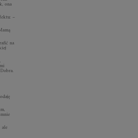
k, ona
fektu: –
z Mamą
afić na
kiej
,
imi
 Dobra.
odaję
Hm,
 mnie
 ale