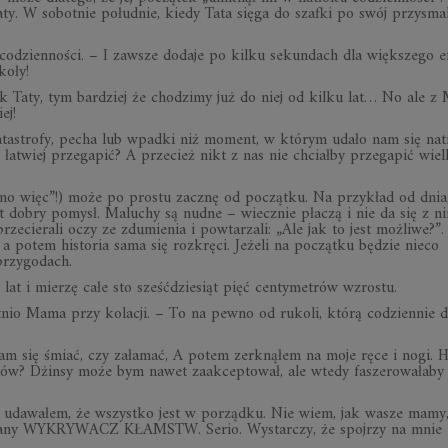
y. W sobotnie południe, kiedy Tata sięga do szafki po swój przysma
codzienności. – I zawsze dodaje po kilku sekundach dla większego e
koły!
k Taty, tym bardziej że chodzimy już do niej od kilku lat… No ale 
ej!
atastrofy, pecha lub wpadki niż moment, w którym udało nam się natr
łatwiej przegapić? A przecież nikt z nas nie chciałby przegapić wiel
„no więc”!) może po prostu zacznę od początku. Na przykład od dnia
st dobry pomysł. Maluchy są nudne – wiecznie płaczą i nie da się z n
rzecierali oczy ze zdumienia i powtarzali: „Ale jak to jest możliwe?”.
 potem historia sama się rozkręci. Jeżeli na początku będzie nieco
przygodach.
t i mierzę całe sto sześćdziesiąt pięć centymetrów wzrostu.
tnio Mama przy kolacji. – To na pewno od rukoli, którą codziennie d
y mam się śmiać, czy załamać, A potem zerknąłem na moje ręce i nogi. 
ów? Dżinsy może bym nawet zaakceptował, ale wtedy faszerowałaby
i udawałem, że wszystko jest w porządku. Nie wiem, jak wasze mamy,
owany WYKRYWACZ KŁAMSTW. Serio. Wystarczy, że spojrzy na mnie