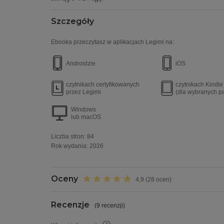
Szczegóły
Ebooka przeczytasz w aplikacjach Legimi na:
Androidzie
iOS
czytnikach certyfikowanych
czytnikach Kindl
przez Legimi
(dla wybranych p
Windows
lub macOS
Liczba stron:
84
Rok wydania
:
2026
Oceny
4,9 (28 ocen)
Recenzje
(
9 recenzji
)