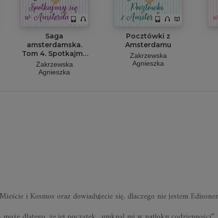
Saga
Pocztówki z
amsterdamska.
Amsterdamu
Tom 4. Spotkajmy
Zakrzewska
się w Amsterdamie
Agnieszka
Zakrzewska
Agnieszka
Mieście i Kosmos oraz dowiadujecie się, dlaczego nie jestem Edisonem
 może dlatego, że jej początek „umknął mi w natłoku codzienności”.