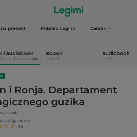
 na prezent
Pobierz Legimi
Cennik
 i audiobook
ebook
audiobook
mencie 3 dni za darmo
44,99 zł
44,99 zł
ŚĆ
n i Ronja. Departament
gicznego guzika
 audiobook
wska Agnieszka
4,9