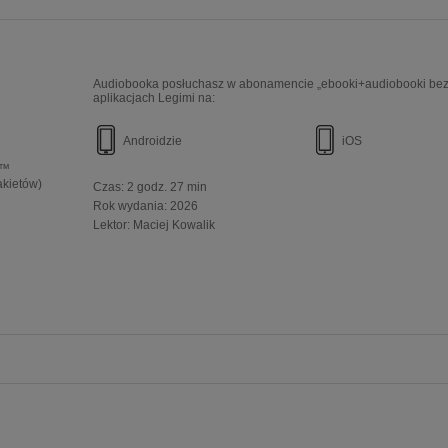
Audiobooka posłuchasz w abonamencie „ebooki+audiobooki bez 
aplikacjach Legimi na:
Androidzie
iOS
e™
akietów)
Czas:
2 godz. 27 min
Rok wydania
:
2026
Lektor:
Maciej Kowalik