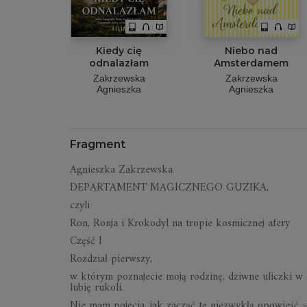
Kiedy cię
Niebo nad
odnalazłam
Amsterdamem
Zakrzewska
Zakrzewska
Agnieszka
Agnieszka
Fragment
Agnieszka Zakrzewska
DEPARTAMENT MAGICZNEGO GUZIKA,
czyli
Ron, Ronja i Krokodyl na tropie kosmicznej afery
Część I
Rozdział pierwszy,
w którym poznajecie moją rodzinę, dziwne uliczki w 
lubię rukoli.
Nie mam pojęcia, jak zacząć tę niezwykłą opowieść –