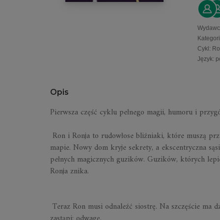
Wydawc
Kategor
Cykl
:
Ro
Język
:
p
Opis
Pierwsza część cyklu pełnego magii, humoru i przyg
Ron i Ronja to rudowłose bliźniaki, które muszą prz
mapie. Nowy dom kryje sekrety, a ekscentryczna sąsi
pełnych magicznych guzików. Guzików, których lepie
Ronja znika.
Teraz Ron musi odnaleźć siostrę. Na szczęście ma dz
zastąpi: odwagę.