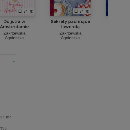
Do jutra w
Sekrety pachnące
Sze
Amsterdamie
lawendą
lawend
ogro
Zakrzewska
Zakrzewska
Agnieszka
Agnieszka
Zakrze
Agnies
 i nie
 Tak