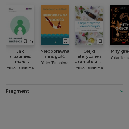
Jak
Niepoprawna
Olejki
Mity gre
zrozumieć
mnogość
eteryczne i
Yuko Tsu
małe
aromaterapia.
Yuko Tsushima
dziecko
Jak
Yuko Tsushima
Yuko Tsushima
bezpiecznie
wyeliminować
powszechne
dolegliwości
Fragment
i naturalnie
podkreślić
swoje
piękno