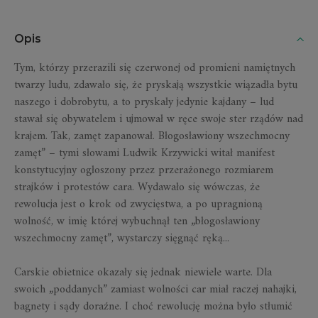
Opis
Tym, którzy przerazili się czerwonej od promieni namiętnych
twarzy ludu, zdawało się, że pryskają wszystkie wiązadła bytu
naszego i dobrobytu, a to pryskały jedynie kajdany – lud
stawał się obywatelem i ujmował w ręce swoje ster rządów nad
krajem. Tak, zamęt zapanował. Błogosławiony wszechmocny
zamęt” – tymi słowami Ludwik Krzywicki witał manifest
konstytucyjny ogłoszony przez przerażonego rozmiarem
strajków i protestów cara. Wydawało się wówczas, że
rewolucja jest o krok od zwycięstwa, a po upragnioną
wolność, w imię której wybuchnął ten „błogosławiony
wszechmocny zamęt”, wystarczy sięgnąć ręką...
Carskie obietnice okazały się jednak niewiele warte. Dla
swoich „poddanych” zamiast wolności car miał raczej nahajki,
bagnety i sądy doraźne. I choć rewolucję można było stłumić