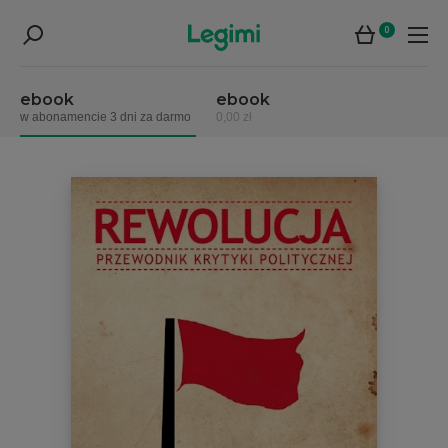
0
ebook
ebook
w abonamencie 3 dni za darmo
0,00 zł