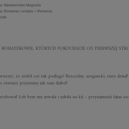
a
:
Wydawnictwo Magnolia
ia
:
Romanse i erotyka
•
Romanse
olski
I BOHATEROWIE, KTÓRYCH POKOCHACIE OD PIERWSZEJ STR
rzyć, że zrobił coś tak podłego! Bezczelny, arogancki, stary dziad!
 że również przystojny jak sam diabeł!
rzebował! Łeb bym mu urwała i nabiła na kij – przynajmniej fajna sz