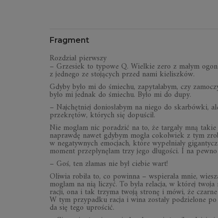
Fragment
Rozdział pierwszy
– Grzesiek to typowe Q. Wielkie zero z małym ogonki
z jednego ze stojących przed nami kieliszków.
Gdyby było mi do śmiechu, zapytałabym, czy zamoczy
było mi jednak do śmiechu. Było mi do dupy.
– Najchętniej doniosłabym na niego do skarbówki, al
przekrętów, których się dopuścił.
Nie mogłam nic poradzić na to, że targały mną taki
naprawdę nawet gdybym mogła cokolwiek z tym zrobi
w negatywnych emocjach, które wypełniały gigantycz
moment przepłynęłam trzy jego długości. I na pewno 
– Goś, ten złamas nie był ciebie wart!
Oliwia robiła to, co powinna – wspierała mnie, wie
mogłam na nią liczyć. To była relacja, w której twoj
racji, ona i tak trzyma twoją stronę i mówi, że czarne 
W tym przypadku racja i wina zostały podzielone po 
da się tego uprościć.