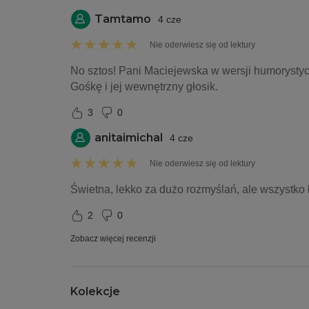
Tamtamo
4 cze
Nie oderwiesz się od lektury
No sztos! Pani Maciejewska w wersji humorysty
Gośkę i jej wewnętrzny głosik. 
3
0
anitaimichal
4 cze
Nie oderwiesz się od lektury
Świetna, lekko za dużo rozmyślań, ale wszystko ł
2
0
Zobacz więcej recenzji
Kolekcje