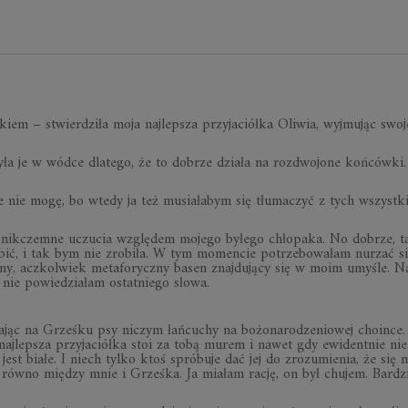
em – stwierdziła moja najlepsza przyjaciółka Oliwia, wyjmując swoj
ła je w wódce dlatego, że to dobrze działa na rozdwojone końcówki.
e nie mogę, bo wtedy ja też musiałabym się tłumaczyć z tych wszystk
e nikczemne uczucia względem mojego byłego chłopaka. No dobrze, t
ć, i tak bym nie zrobiła. W tym momencie potrzebowałam nurzać si
ny, aczkolwiek metaforyczny basen znajdujący się w moim umyśle. N
nie powiedziałam ostatniego słowa.
szając na Grześku psy niczym łańcuchy na bożonarodzeniowej choince
a najlepsza przyjaciółka stoi za tobą murem i nawet gdy ewidentnie ni
jest białe. I niech tylko ktoś spróbuje dać jej do zrozumienia, że się m
równo między mnie i Grześka. Ja miałam rację, on był chujem. Bardzi