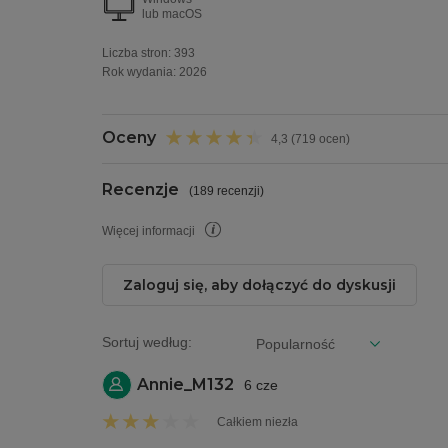
lub macOS
Liczba stron:
393
Rok wydania
:
2026
Oceny
4,3 (719 ocen)
Recenzje
(
189 recenzji
)
Więcej informacji
Zaloguj się, aby dołączyć do dyskusji
Sortuj według:
Annie_M132
6 cze
Całkiem niezła