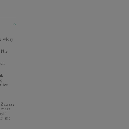
e włosy
 Nie
ich
ak
ę
a ten
. Zawsze
e masz
yli!
ej nie