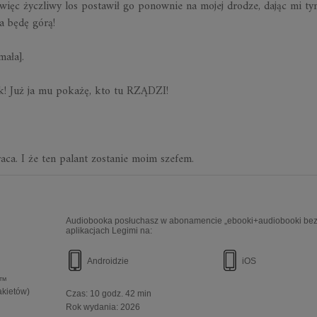
ięc życzliwy los postawił go ponownie na mojej drodze, dając mi t
a będę górą!
mała].
ek! Już ja mu pokażę, kto tu RZĄDZI!
ca. I że ten palant zostanie moim szefem.
Audiobooka posłuchasz w abonamencie „ebooki+audiobooki bez 
aplikacjach Legimi na:
Androidzie
iOS
e™
akietów)
Czas:
10 godz. 42 min
Rok wydania
:
2026