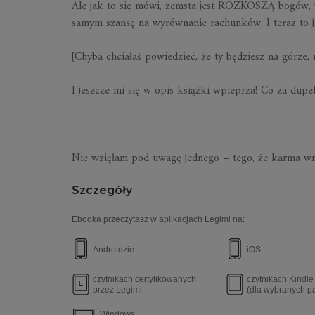
Ale jak to się mówi, zemsta jest ROZKOSZĄ bogów, w
samym szansę na wyrównanie rachunków. I teraz to j
[Chyba chciałaś powiedzieć, że ty będziesz na górze, 
I jeszcze mi się w opis książki wpieprza! Co za dup
Nie wzięłam pod uwagę jednego – tego, że karma wra
Szczegóły
Ebooka przeczytasz w aplikacjach Legimi na:
Androidzie
iOS
czytnikach certyfikowanych
czytnikach Kindl
przez Legimi
(dla wybranych p
Windows