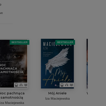
p
ive
BESTSELLER
BESTSELLER
B
Noc pachnąca
Mój Aniele
WADA. Kied
samotnością
przestaj
Iza Maciejewska
Iza Maciejewska
Iza Macie