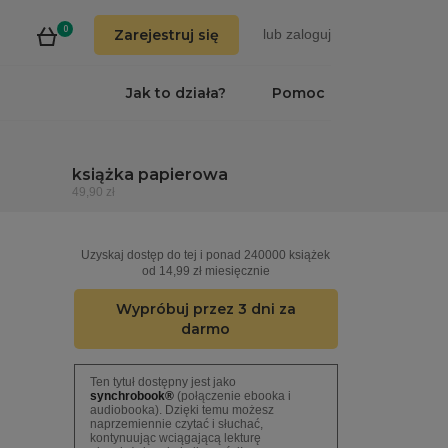
0
Zarejestruj się
lub
zaloguj
Jak to działa?
Pomoc
książka papierowa
49,90 zł
Uzyskaj dostęp do tej i ponad 240000 książek
od 14,99 zł miesięcznie
Wypróbuj przez 3 dni za
darmo
Ten tytuł dostępny jest jako
synchrobook®
(połączenie ebooka i
audiobooka). Dzięki temu możesz
naprzemiennie czytać i słuchać,
kontynuując wciągającą lekturę