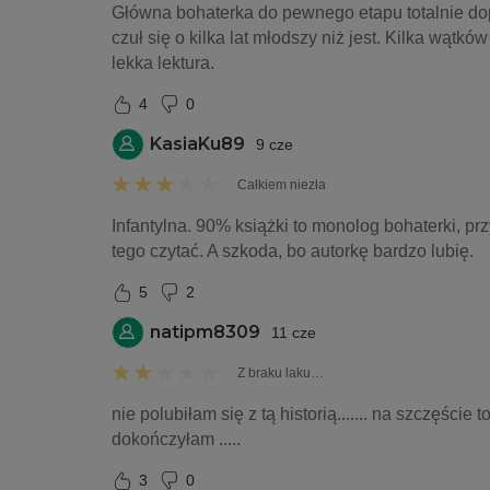
Główna bohaterka do pewnego etapu totalnie dopr
czuł się o kilka lat młodszy niż jest. Kilka wątkó
lekka lektura.
4
0
KasiaKu89
9 cze
Całkiem niezła
Infantylna. 90% książki to monolog bohaterki, prz
tego czytać. A szkoda, bo autorkę bardzo lubię.
5
2
natipm8309
11 cze
Z braku laku…
nie polubiłam się z tą historią....... na szczęście t
dokończyłam .....
3
0