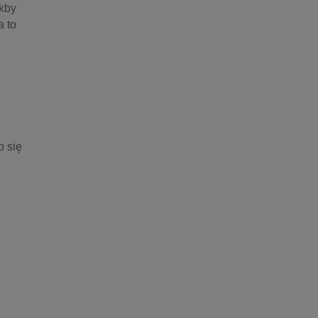
kby 
 to 
 się 