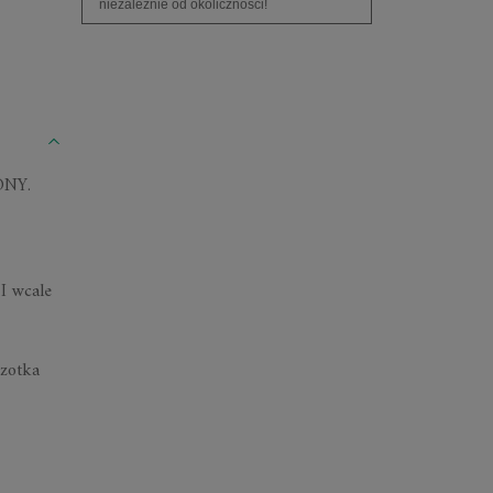
niezależnie od okoliczności!
ONY.
 I wcale
czotka