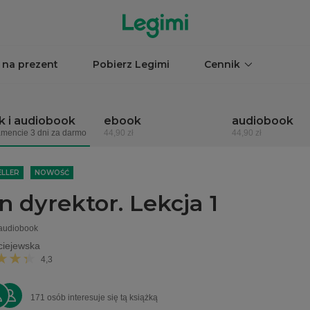
 na prezent
Pobierz Legimi
Cennik
 i audiobook
ebook
audiobook
mencie 3 dni za darmo
44,90 zł
44,90 zł
ELLER
NOWOŚĆ
n dyrektor. Lekcja 1
 audiobook
ciejewska
4,3
171 osób interesuje się tą książką