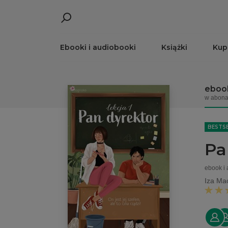
Ebooki i audiobooki
Książki
Kup
ebook
w abona
BESTS
Pa
ebook i
Iza Ma