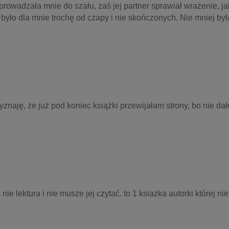
owadzała mnie do szału, zaś jej partner sprawiał wrażenie, ja
w było dla mnie trochę od czapy i nie skończonych. Nie mniej była
yznaję, że już pod koniec książki przewijałam strony, bo nie dało
o nie lektura i nie musze jej czytać. to 1 ksiazka autorki której nie 