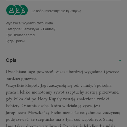
12 osób interesuje się tą książką
Wydawca
:
Wydawnictwo Mięta
Kategoria
:
Fantastyka
•
Fantasy
Cykl
:
Kwiat paproci
Język
:
polski
Opis
Uwielbiana Jaga powraca! Jeszcze bardziej wygadana i jeszcze
bardziej gniewna.
Wszystkie kłopoty Jagi zaczynają się od… nudy. Spokojna
praca i lekko monotonny żywot szeptuchy zostają przerwane,
gdy kilka dni po Nocy Kupały zostają znalezione zwłoki
kobiety. Ostatnią osobą, która widziała ją żywą, jest
Jarogniewa. Mieszkańcy Bielin niemalże natychmiast zaczynają
podejrzewać, że szeptucha ma z tym coś wspólnego. Samą
Jagę także dręczą wątpliwości. Po wizycie jej klientka udała