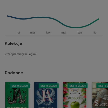
Kolekcje
Przedpremiery w Legimi
Podobne
BESTSELLER
BESTSELLER
BESTSELLER
BESTS