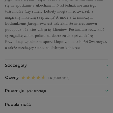
się na spotkanie z ukochanym. Nikt jednak nie zna jego
tożsamości. Czy śmierć kobiety mogła mieć związek z
magiczną miksturą szeptuchy? A może z tajemniczym
kochankiem? Jarogniewa jest wściekła, że interes znowu
podupada i że ktoś zabija jej klientów. Postanawia rozwikłać
tę zagadkę zanim policja na dobre zajdzie jej za skórę.
Przy okazji wpadnie w spore kłopoty, pozna bliżej Swarożyca,
a także niechcący stanie na ślubnym kobiercu.
Szczegóły
Oceny
4,6 (4069 ocen)
Recenzje
(
245 recenzji
)
Popularność