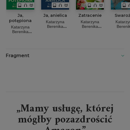
Ja,
Ja, anielica
Zatracenie
Swaroż
potępiona
Katarzyna
Katarzyna
Katarzy
Berenika
Berenika
Bereni
Katarzyna
Miszczuk
Miszczuk
Miszcz
Berenika
Miszczuk
Fragment
„Mamy usługę, której
mógłby pozazdrościć