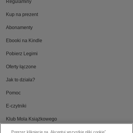
Regulaminy
Kup na prezent
Abonamenty
Ebooki na Kindle
Pobierz Legimi
Oferty łączone
Jak to działa?
Pomoc
E-czytniki
Klub Mola Książkowego
Ustawienia plików cookie
Poprzez kliknięcie na „Akceptuj wszystkie pliki cookie”,