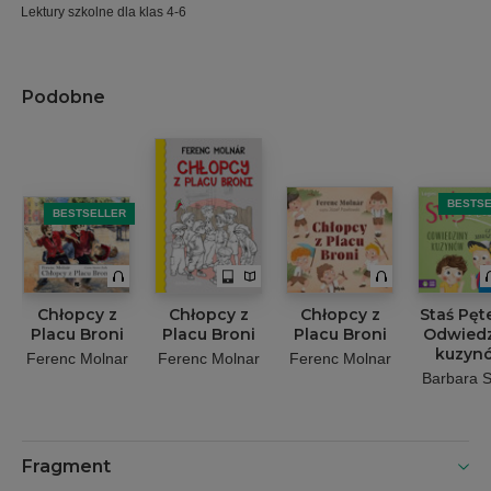
Lektury szkolne dla klas 4-6
Podobne
BESTS
BESTSELLER
Chłopcy z
Chłopcy z
Chłopcy z
Staś Pęt
Placu Broni
Placu Broni
Placu Broni
Odwiedz
kuzyn
Ferenc Molnar
Ferenc Molnar
Ferenc Molnar
Barbara S
Fragment