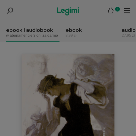
0
ebook i audiobook
ebook
audi
w abonamencie 3 dni za darmo
8,99 zł
27,95 zł