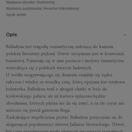
Wydawca ebooka
:
Siedmioróg
Wydawca audiobooka
:
Heraclon International
Język
:
polski
Opis
Balladyna
jest tragedią romantyczną należącą do kanonu
polskiej literatury pięknej. Utwór utrzymany jest w konwencji
baśniowej. Pojawiają się w nim postacie i motywy fantastyczne
wywodzące się z polskich wierzeń ludowych.
U źródła rozgrywającego się dramatu znajduje się żądza
sukcesu i władzy za wszelką cenę, którą opętana jest tytułowa
bohaterka. Balladyna trafi z ubogiej chatki w lesie do
królewskiego pałacu, ale jej kariera opłacona będzie
zbrodniami, których piętna nie da się zmyć, a za złe czyny nie
ustrzeże się przed gniewem Boga.
Zaskakująco współczesna postać Balladyny przyczynia się do
niegasnącej popularności utworu Juliusza Słowackiego. Utwór
był i jest przedmiotem wielu głośnych inscenizacji teatralnych,