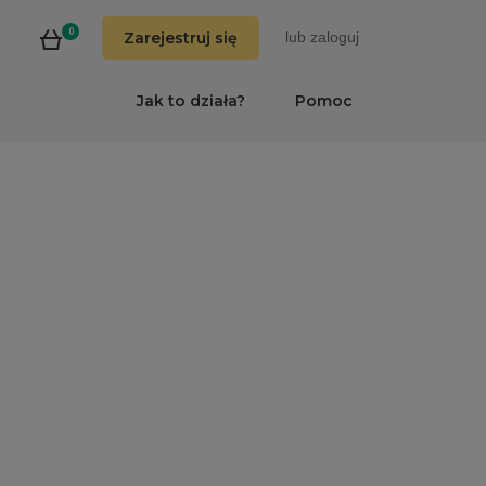
0
Zarejestruj się
lub
zaloguj
Jak to działa?
Pomoc